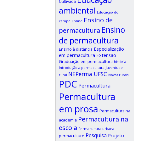
Cultivada
ambiental
Educação do
Ensino de
campo
Ensino
Ensino
permacultura
de permacultura
Especialização
Ensino à distância
em permacultura
Extensão
Graduação em permacultura
história
Introdução à permacultura
Juventude
NEPerma UFSC
rural
Novos rurais
PDC
Permacultura
Permacultura
em prosa
Permacultura na
Permacultura na
academia
escola
Permacultura urbana
Pesquisa
Projeto
permaculture