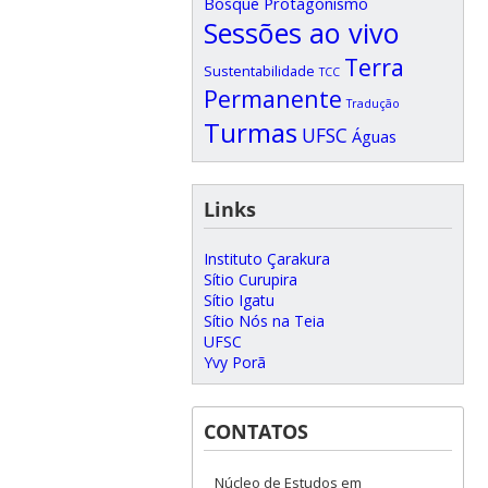
Bosque
Protagonismo
Sessões ao vivo
Terra
Sustentabilidade
TCC
Permanente
Tradução
Turmas
UFSC
Águas
Links
Instituto Çarakura
Sítio Curupira
Sítio Igatu
Sítio Nós na Teia
UFSC
Yvy Porã
CONTATOS
Núcleo de Estudos em