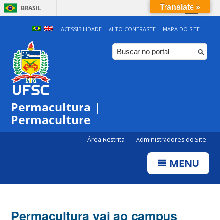
Translate »
BRASIL
Simplifique!
ACESSIBILIDADE
ALTO CONTRASTE
MAPA DO SITE
Comunica BR
Participe
Acesso à informação
Legislação
Permacultura |
Canais
Permaculture
Área Restrita
Administradores do Site
MENU
Permacultura vai ao campus