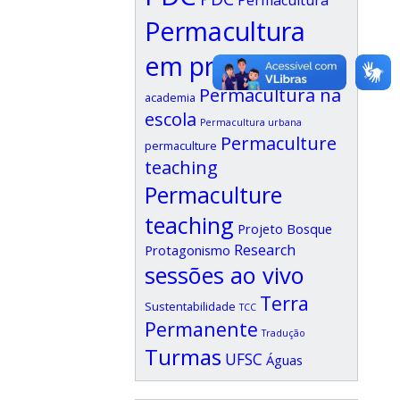
Permacultura
Permacultura
em prosa
Permacultura na
Permacultura na
academia
escola
Permacultura urbana
Permaculture
permaculture
teaching
Permaculture
teaching
Projeto Bosque
Research
Protagonismo
sessões ao vivo
Terra
Sustentabilidade
TCC
Permanente
Tradução
Turmas
UFSC
Águas