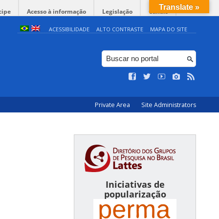
Translate »
cipe
Acesso à informação
Legislação
Canais
ACESSIBILIDADE
ALTO CONTRASTE
MAPA DO SITE
Private Area
Site Administrators
Iniciativas de
popularização