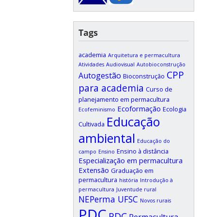
Tags
academia
Arquitetura e permacultura
Atividades
Audiovisual
Autobioconstrução
CPP
Autogestão
Bioconstrução
para academia
Curso de
planejamento em permacultura
Ecoformação
Ecologia
Ecofeminismo
Educação
Cultivada
ambiental
Educação do
Ensino à distância
campo
Ensino
Especialização em permacultura
Extensão
Graduação em
permacultura
história
Introdução à
permacultura
Juventude rural
NEPerma UFSC
Novos rurais
PDC
PDC