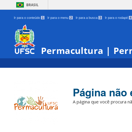
BRASIL
Ir para o conteúdo
1
Ir para o menu
2
Ir para a busca
3
Ir para o rodapé
4
Permacultura | Per
Página não 
A página que você procura nã