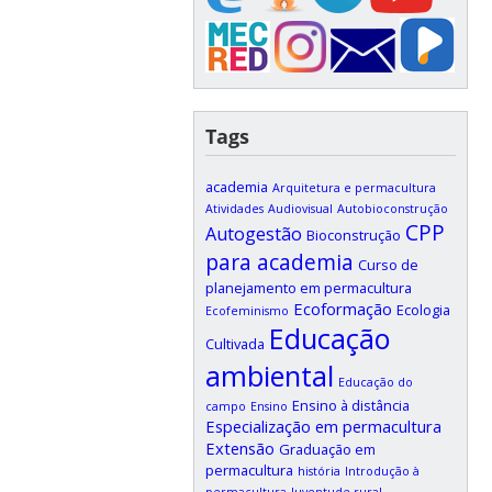
Tags
academia
Arquitetura e permacultura
Atividades
Audiovisual
Autobioconstrução
CPP
Autogestão
Bioconstrução
para academia
Curso de
planejamento em permacultura
Ecoformação
Ecologia
Ecofeminismo
Educação
Cultivada
ambiental
Educação do
Ensino à distância
campo
Ensino
Especialização em permacultura
Extensão
Graduação em
permacultura
história
Introdução à
permacultura
Juventude rural