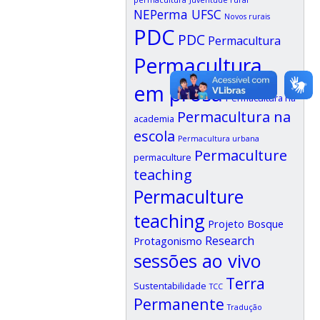
NEPerma UFSC
Novos rurais
PDC
PDC
Permacultura
Permacultura
em prosa
Permacultura na
Permacultura na
academia
escola
Permacultura urbana
Permaculture
permaculture
teaching
Permaculture
teaching
Projeto Bosque
Research
Protagonismo
sessões ao vivo
Terra
Sustentabilidade
TCC
Permanente
Tradução