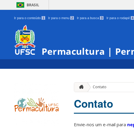
BRASIL
Ir para o conteúdo
1
Ir para o menu
2
Ir para a busca
3
Ir para o rodapé
4
Permacultura | Per
Contato
Contato
Envie-nos um e-mail para
ne