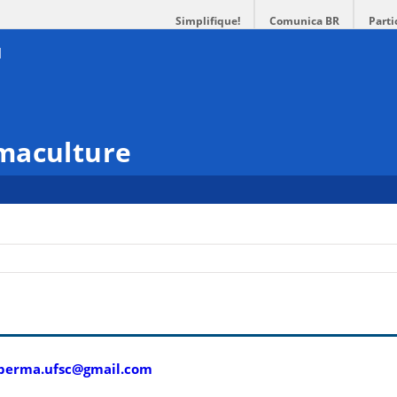
Simplifique!
Comunica BR
Parti
maculture
perma.ufsc@gmail.com