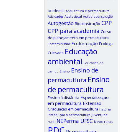
academia
Arquitetura e permacultura
Atividades
Audiovisual
Autobioconstrução
CPP
Autogestão
Bioconstrução
CPP para academia
Curso
de planejamento em permacultura
Ecoformação
Ecologia
Ecofeminismo
Educação
Cultivada
ambiental
Educação do
Ensino de
campo
Ensino
Ensino
permacultura
de permacultura
Especialização
Ensino à distância
em permacultura
Extensão
Graduação em permacultura
história
Introdução à permacultura
Juventude
NEPerma UFSC
rural
Novos rurais
PDC
Permacultura