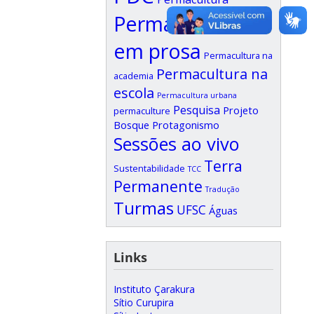
Permacultura
em prosa
Permacultura na
Permacultura na
academia
escola
Permacultura urbana
Pesquisa
Projeto
permaculture
Bosque
Protagonismo
Sessões ao vivo
Terra
Sustentabilidade
TCC
Permanente
Tradução
Turmas
UFSC
Águas
Links
Instituto Çarakura
Sítio Curupira