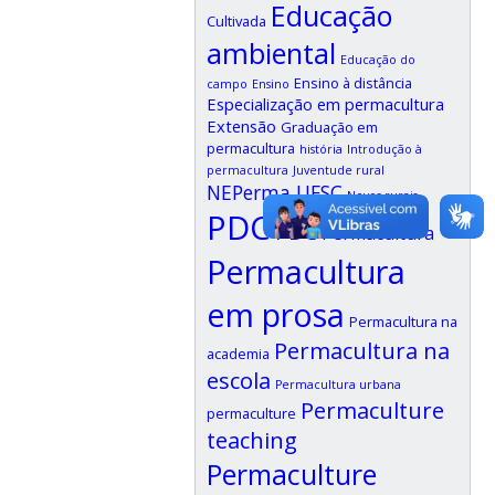
Educação
Cultivada
ambiental
Educação do
Ensino à distância
campo
Ensino
Especialização em permacultura
Extensão
Graduação em
permacultura
história
Introdução à
permacultura
Juventude rural
NEPerma UFSC
Novos rurais
PDC
PDC
Permacultura
Permacultura
em prosa
Permacultura na
Permacultura na
academia
escola
Permacultura urbana
Permaculture
permaculture
teaching
Permaculture