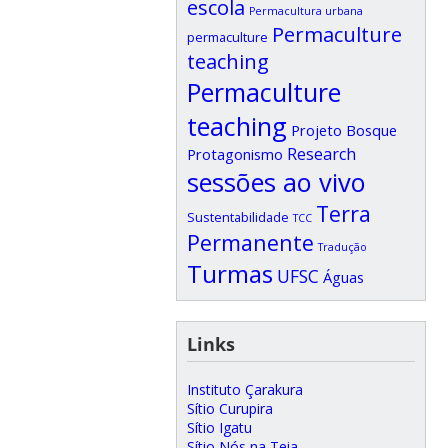
escola
Permacultura urbana
Permaculture
permaculture
teaching
Permaculture
teaching
Projeto Bosque
Research
Protagonismo
sessões ao vivo
Terra
Sustentabilidade
TCC
Permanente
Tradução
Turmas
UFSC
Águas
Links
Instituto Çarakura
Sítio Curupira
Sítio Igatu
Sítio Nós na Teia