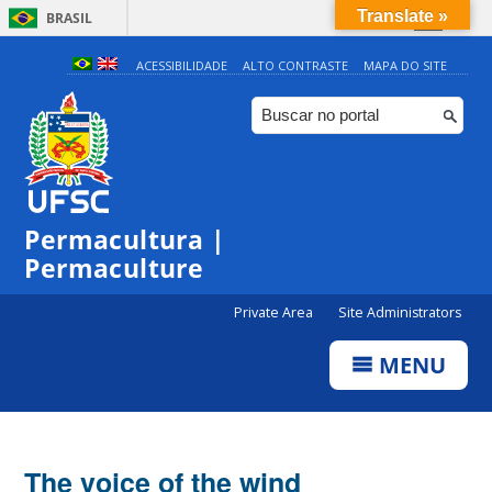
Translate »
BRASIL
Simplifique!
ACESSIBILIDADE
ALTO CONTRASTE
MAPA DO SITE
Comunica BR
Participe
Acesso à informação
Legislação
Permacultura |
Canais
Permaculture
Private Area
Site Administrators
MENU
The voice of the wind