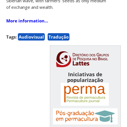
Siberian wave, with
farmers’ seeds as
only medium
of exchange and wealth.
More information…
Tags:
Audiovisual
Tradução
Iniciativas de
popularização