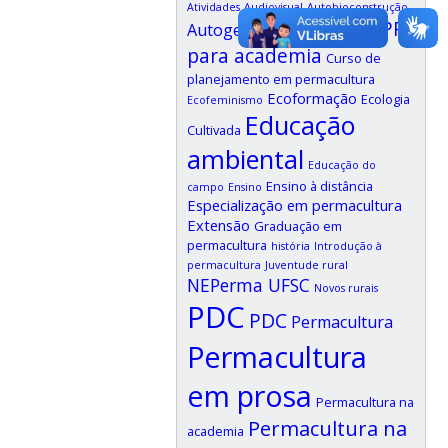
Atividades
Audiovisual
Autobioconstrução
CPP
Autogestão
Bioconstrução
para academia
Curso de
planejamento em permacultura
Ecoformação
Ecologia
Ecofeminismo
Educação
Cultivada
ambiental
Educação do
Ensino à distância
campo
Ensino
Especialização em permacultura
Extensão
Graduação em
permacultura
história
Introdução à
permacultura
Juventude rural
NEPerma UFSC
Novos rurais
PDC
PDC
Permacultura
Permacultura
em prosa
Permacultura na
Permacultura na
academia