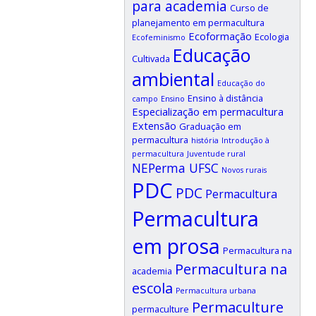
para academia
Curso de
planejamento em permacultura
Ecoformação
Ecologia
Ecofeminismo
Educação
Cultivada
ambiental
Educação do
Ensino à distância
campo
Ensino
Especialização em permacultura
Extensão
Graduação em
permacultura
história
Introdução à
permacultura
Juventude rural
NEPerma UFSC
Novos rurais
PDC
PDC
Permacultura
Permacultura
em prosa
Permacultura na
Permacultura na
academia
escola
Permacultura urbana
Permaculture
permaculture