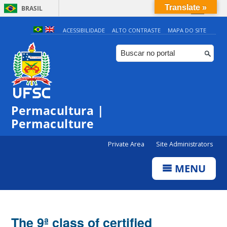
Translate »
BRASIL
Simplifique!
ACESSIBILIDADE
ALTO CONTRASTE
MAPA DO SITE
Comunica BR
Participe
Acesso à informação
Legislação
Permacultura |
Canais
Permaculture
Private Area
Site Administrators
MENU
The 9ª class of certified