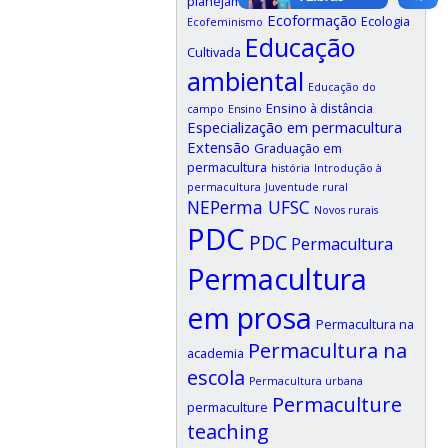
planejamento em permacultura
Ecoformação
Ecologia
Ecofeminismo
Educação
Cultivada
ambiental
Educação do
Ensino à distância
campo
Ensino
Especialização em permacultura
Extensão
Graduação em
permacultura
história
Introdução à
permacultura
Juventude rural
NEPerma UFSC
Novos rurais
PDC
PDC
Permacultura
Permacultura
em prosa
Permacultura na
Permacultura na
academia
escola
Permacultura urbana
Permaculture
permaculture
teaching