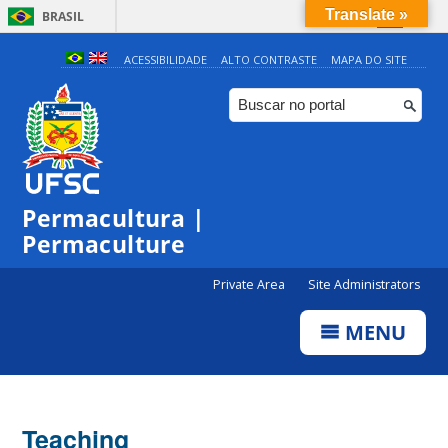
Translate »
BRASIL
Simplifique!
ACESSIBILIDADE
ALTO CONTRASTE
MAPA DO SITE
Comunica BR
Participe
Acesso à informação
Legislação
Permacultura |
Canais
Permaculture
Private Area
Site Administrators
MENU
Teaching