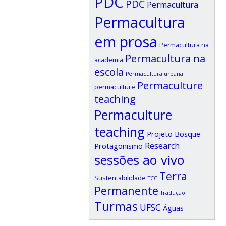
PDC
PDC
Permacultura
Permacultura
em prosa
Permacultura na
Permacultura na
academia
escola
Permacultura urbana
Permaculture
permaculture
teaching
Permaculture
teaching
Projeto Bosque
Research
Protagonismo
sessões ao vivo
Terra
Sustentabilidade
TCC
Permanente
Tradução
Turmas
UFSC
Águas