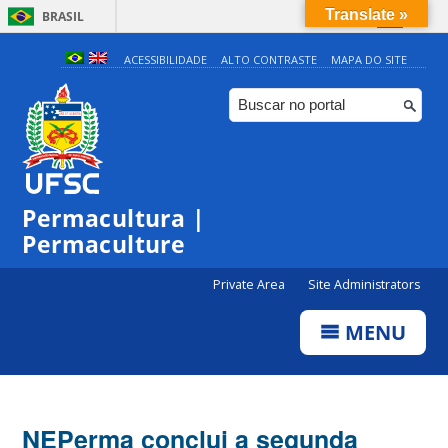
Translate »
BRASIL
Simplifique!
ACESSIBILIDADE
ALTO CONTRASTE
MAPA DO SITE
Comunica BR
Participe
Acesso à informação
Legislação
Permacultura |
Canais
Permaculture
Private Area
Site Administrators
MENU
NEPerma conclui a segunda