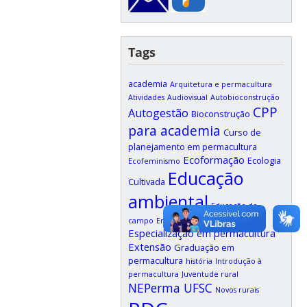
Tags
academia
Arquitetura e permacultura
Atividades
Audiovisual
Autobioconstrução
CPP
Autogestão
Bioconstrução
para academia
Curso de
planejamento em permacultura
Ecoformação
Ecologia
Ecofeminismo
Educação
Cultivada
ambiental
Educação do
Ensino à distância
campo
Ensino
Especialização em permacultura
Extensão
Graduação em
permacultura
história
Introdução à
permacultura
Juventude rural
NEPerma UFSC
Novos rurais