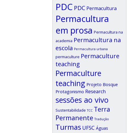
PDC
PDC
Permacultura
Permacultura
em prosa
Permacultura na
Permacultura na
academia
escola
Permacultura urbana
Permaculture
permaculture
teaching
Permaculture
teaching
Projeto Bosque
Research
Protagonismo
sessões ao vivo
Terra
Sustentabilidade
TCC
Permanente
Tradução
Turmas
UFSC
Águas