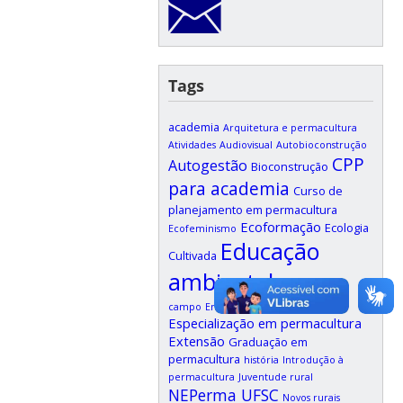
Tags
academia
Arquitetura e permacultura
Atividades
Audiovisual
Autobioconstrução
CPP
Autogestão
Bioconstrução
para academia
Curso de
planejamento em permacultura
Ecoformação
Ecologia
Ecofeminismo
Educação
Cultivada
ambiental
Educação do
Ensino à distância
campo
Ensino
Especialização em permacultura
Extensão
Graduação em
permacultura
história
Introdução à
permacultura
Juventude rural
NEPerma UFSC
Novos rurais