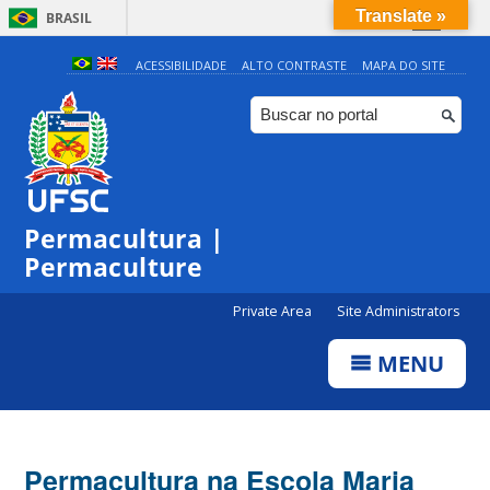
Translate »
BRASIL
Simplifique!
ACESSIBILIDADE
ALTO CONTRASTE
MAPA DO SITE
Comunica BR
Participe
Acesso à informação
Legislação
Permacultura |
Canais
Permaculture
Private Area
Site Administrators
MENU
Permacultura na Escola Maria