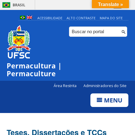
Translate »
BRASIL
Simplifique!
ACESSIBILIDADE
ALTO CONTRASTE
MAPA DO SITE
Comunica BR
Participe
Acesso à informação
Legislação
Permacultura |
Canais
Permaculture
Área Restrita
Administradores do Site
MENU
Teses, Dissertações e TCCs