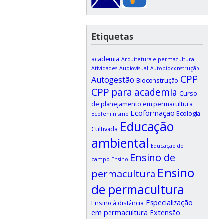
Etiquetas
academia
Arquitetura e permacultura
Atividades
Audiovisual
Autobioconstrução
CPP
Autogestão
Bioconstrução
CPP para academia
Curso
de planejamento em permacultura
Ecoformação
Ecologia
Ecofeminismo
Educação
Cultivada
ambiental
Educação do
Ensino de
campo
Ensino
Ensino
permacultura
de permacultura
Especialização
Ensino à distância
em permacultura
Extensão