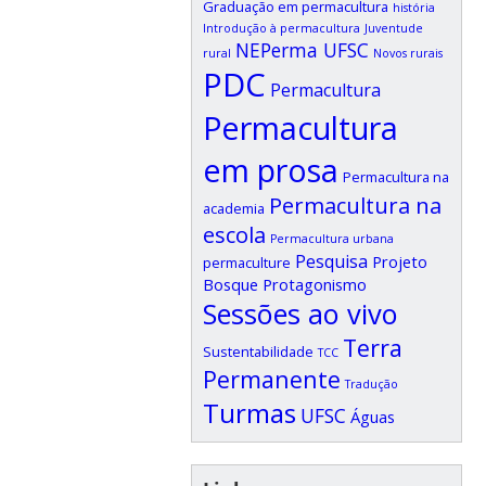
Graduação em permacultura
história
Introdução à permacultura
Juventude
NEPerma UFSC
rural
Novos rurais
PDC
Permacultura
Permacultura
em prosa
Permacultura na
Permacultura na
academia
escola
Permacultura urbana
Pesquisa
Projeto
permaculture
Bosque
Protagonismo
Sessões ao vivo
Terra
Sustentabilidade
TCC
Permanente
Tradução
Turmas
UFSC
Águas