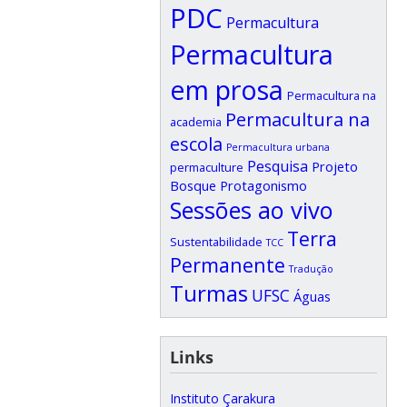
PDC
Permacultura
Permacultura
em prosa
Permacultura na
Permacultura na
academia
escola
Permacultura urbana
Pesquisa
Projeto
permaculture
Bosque
Protagonismo
Sessões ao vivo
Terra
Sustentabilidade
TCC
Permanente
Tradução
Turmas
UFSC
Águas
Links
Instituto Çarakura