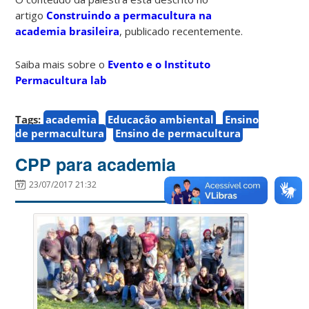
artigo
Construindo a permacultura na
academia brasileira
, publicado recentemente.
Saiba mais sobre o
Evento e o Instituto
Permacultura lab
Tags:
academia
Educação ambiental
Ensino
de permacultura
Ensino de permacultura
CPP para academia
23/07/2017 21:32