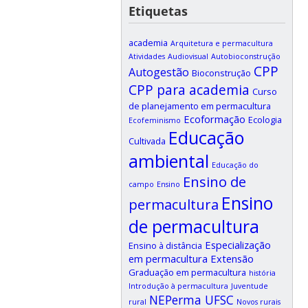
Etiquetas
academia
Arquitetura e permacultura
Atividades
Audiovisual
Autobioconstrução
CPP
Autogestão
Bioconstrução
CPP para academia
Curso
de planejamento em permacultura
Ecoformação
Ecologia
Ecofeminismo
Educação
Cultivada
ambiental
Educação do
Ensino de
campo
Ensino
Ensino
permacultura
de permacultura
Especialização
Ensino à distância
em permacultura
Extensão
Graduação em permacultura
história
Introdução à permacultura
Juventude
NEPerma UFSC
rural
Novos rurais