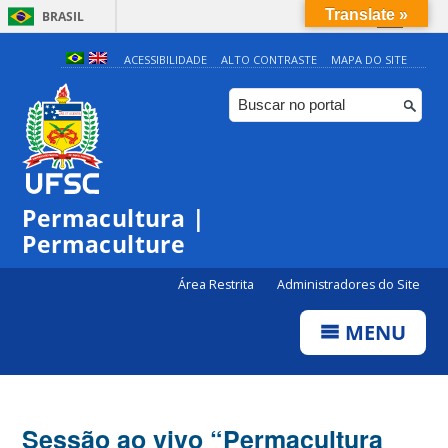
Translate »
BRASIL
Simplifique!
ACESSIBILIDADE
ALTO CONTRASTE
MAPA DO SITE
Comunica BR
Participe
Acesso à informação
Legislação
Permacultura |
Canais
Permaculture
Área Restrita
Administradores do Site
MENU
Sessão ao vivo “Permacultura