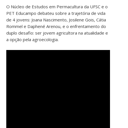
O Núcleo de Estudos em Permacultura da UFSC e o
PET Educampo debateu sobre a trajetória de vida
de 4 jovens: Joana Nascimento, Josilene Gois, Cátia
Rommel e Daphené Arenou, e o enfrentamento do
duplo desafio: ser jovem agricultora na atualidade e
a opção pela agroecologia.