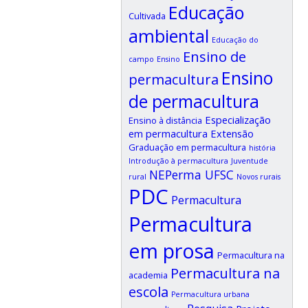
Educação
Cultivada
ambiental
Educação do
Ensino de
campo
Ensino
Ensino
permacultura
de permacultura
Especialização
Ensino à distância
em permacultura
Extensão
Graduação em permacultura
história
Introdução à permacultura
Juventude
NEPerma UFSC
rural
Novos rurais
PDC
Permacultura
Permacultura
em prosa
Permacultura na
Permacultura na
academia
escola
Permacultura urbana