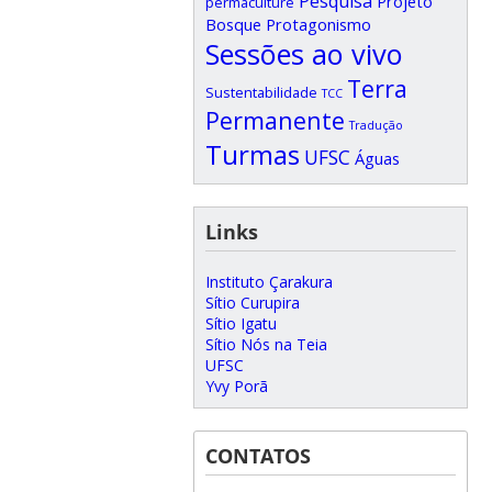
Pesquisa
Projeto
permaculture
Bosque
Protagonismo
Sessões ao vivo
Terra
Sustentabilidade
TCC
Permanente
Tradução
Turmas
UFSC
Águas
Links
Instituto Çarakura
Sítio Curupira
Sítio Igatu
Sítio Nós na Teia
UFSC
Yvy Porã
CONTATOS