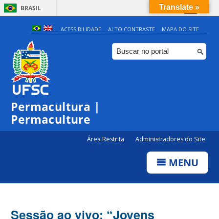
Translate »
BRASIL
Simplifique!
ACESSIBILIDADE
ALTO CONTRASTE
MAPA DO SITE
Comunica BR
Participe
Acesso à informação
Legislação
Permacultura |
Canais
Permaculture
Área Restrita
Administradores do Site
MENU
Sessão ao vivo: “Jovens