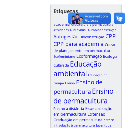
Etiquetas
academia
Arquitetura e permacultura
Atividades
Audiovisual
Autobioconstrução
CPP
Autogestão
Bioconstrução
CPP para academia
Curso
de planejamento em permacultura
Ecoformação
Ecologia
Ecofeminismo
Educação
Cultivada
ambiental
Educação do
Ensino de
campo
Ensino
Ensino
permacultura
de permacultura
Especialização
Ensino à distância
em permacultura
Extensão
Graduação em permacultura
história
Introdução à permacultura
Juventude