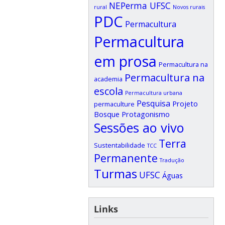
NEPerma UFSC
rural
Novos rurais
PDC
Permacultura
Permacultura
em prosa
Permacultura na
Permacultura na
academia
escola
Permacultura urbana
Pesquisa
Projeto
permaculture
Bosque
Protagonismo
Sessões ao vivo
Terra
Sustentabilidade
TCC
Permanente
Tradução
Turmas
UFSC
Águas
Links