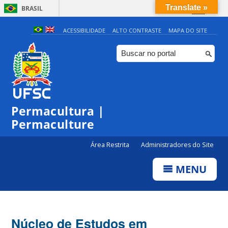
Translate »
BRASIL
Simplifique!
ACESSIBILIDADE
ALTO CONTRASTE
MAPA DO SITE
Comunica BR
Participe
Acesso à informação
Legislação
Permacultura |
Canais
Permaculture
Área Restrita
Administradores do Site
MENU
Núcleo de Estudos em