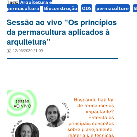
Tags:
Arquitetura e
permacultura
Bioconstrução
ODS
permaculture
S
Sessão ao vivo “Os princípios
da permacultura aplicados à
arquitetura”
12/06/2020 21:09