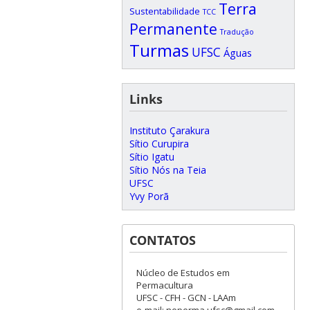
Terra
Sustentabilidade
TCC
Permanente
Tradução
Turmas
UFSC
Águas
Links
Instituto Çarakura
Sítio Curupira
Sítio Igatu
Sítio Nós na Teia
UFSC
Yvy Porã
CONTATOS
Núcleo de Estudos em
Permacultura
UFSC - CFH - GCN - LAAm
e-mail: neperma.ufsc@gmail.com