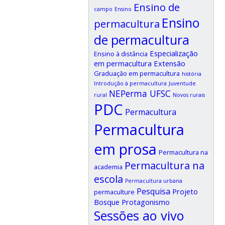
Ensino de
campo
Ensino
Ensino
permacultura
de permacultura
Especialização
Ensino à distância
em permacultura
Extensão
Graduação em permacultura
história
Introdução à permacultura
Juventude
NEPerma UFSC
rural
Novos rurais
PDC
Permacultura
Permacultura
em prosa
Permacultura na
Permacultura na
academia
escola
Permacultura urbana
Pesquisa
Projeto
permaculture
Bosque
Protagonismo
Sessões ao vivo