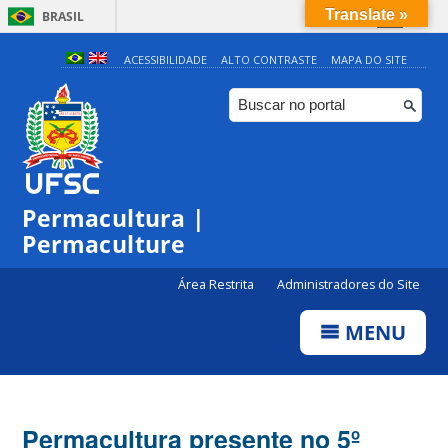
Translate »
BRASIL
Simplifique!
ACESSIBILIDADE
ALTO CONTRASTE
MAPA DO SITE
Comunica BR
Participe
Acesso à informação
Legislação
Permacultura |
Canais
Permaculture
Área Restrita
Administradores do Site
MENU
Permacultura presente no 5º