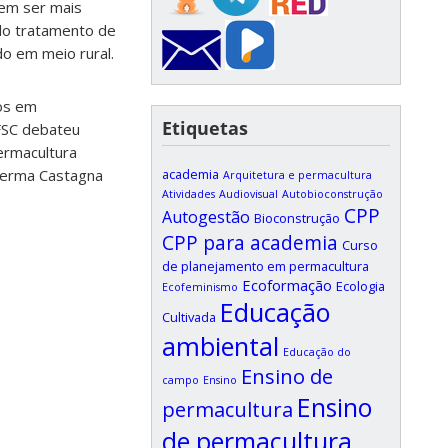
em ser mais
 do tratamento de
do em meio rural.
os em
Etiquetas
FSC debateu
ermacultura
academia
lherma Castagna
Arquitetura e permacultura
Atividades
Audiovisual
Autobioconstrução
CPP
Autogestão
Bioconstrução
CPP para academia
Curso
de planejamento em permacultura
Ecoformação
Ecologia
Ecofeminismo
Educação
Cultivada
ambiental
Educação do
Ensino de
campo
Ensino
Ensino
permacultura
de permacultura