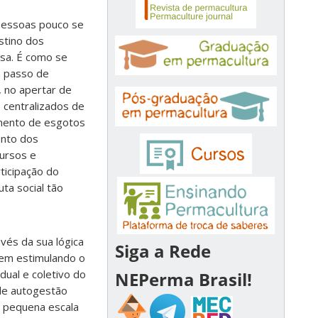
pessoas pouco se
stino dos
asa. É como se
 passo de
, no apertar de
 centralizados de
mento de esgotos
ento dos
ursos e
ticipação do
ta social tão
vés da sua lógica
Siga a Rede
em estimulando o
dual e coletivo do
NEPerma Brasil!
de autogestão
 pequena escala