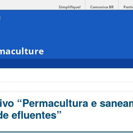
Simplifique!
Comunica BR
Parti
maculture
ivo “Permacultura e sanea
de efluentes”