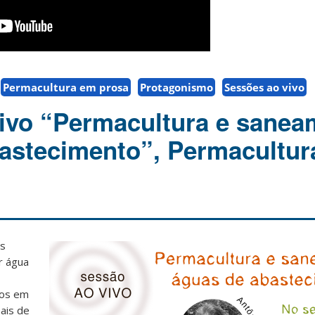
Permacultura em prosa
Protagonismo
Sessões ao vivo
ivo “Permacultura e sanea
astecimento”, Permacultur
s
r água
ços em
nais de