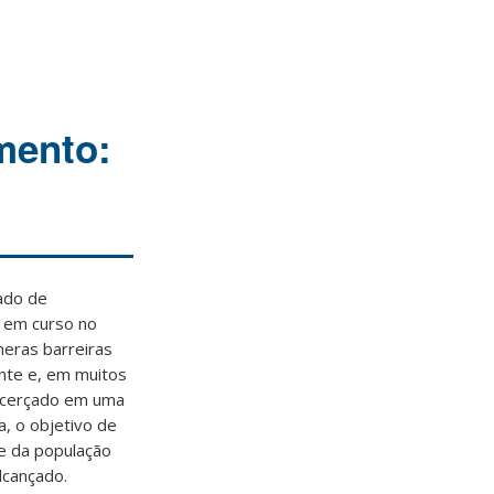
mento:
ado de
 em curso no
meras barreiras
ente e, em muitos
licerçado em uma
a, o objetivo de
de da população
lcançado.