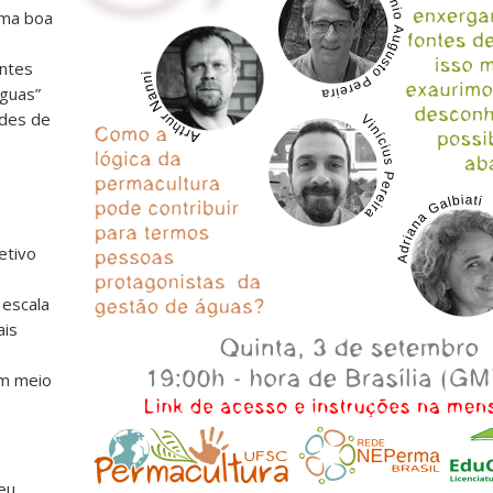
Uma boa
ontes
águas”
ades de
etivo
 escala
ais
em meio
eu