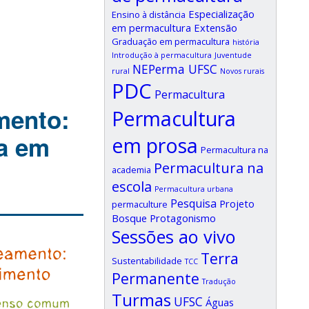
Especialização
Ensino à distância
em permacultura
Extensão
Graduação em permacultura
história
Introdução à permacultura
Juventude
NEPerma UFSC
rural
Novos rurais
PDC
Permacultura
mento:
Permacultura
a em
em prosa
Permacultura na
Permacultura na
academia
escola
Permacultura urbana
Pesquisa
Projeto
permaculture
Bosque
Protagonismo
Sessões ao vivo
Terra
Sustentabilidade
TCC
Permanente
Tradução
Turmas
UFSC
Águas