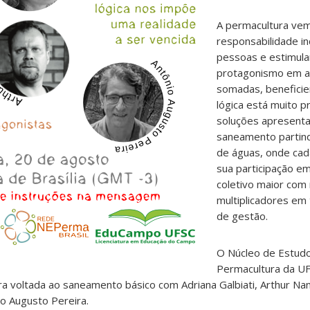
A permacultura vem
responsabilidade in
pessoas e estimul
protagonismo em a
somadas, beneficie
lógica está muito p
soluções apresenta
saneamento partin
de águas, onde ca
sua participação e
coletivo maior com
multiplicadores em
de gestão.
O Núcleo de Estud
Permacultura da U
ra voltada ao saneamento básico com Adriana Galbiati, Arthur Nan
o Augusto Pereira.