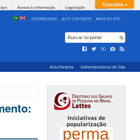
Translate »
cipe
Acesso à informação
Legislação
Canais
ACESSIBILIDADE
ALTO CONTRASTE
MAPA DO SITE
Área Restrita
Administradores do Site
mento:
Iniciativas de
popularização