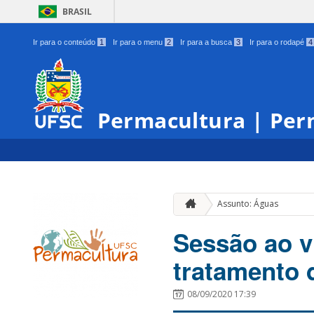
BRASIL
Ir para o conteúdo
1
Ir para o menu
2
Ir para a busca
3
Ir para o rodapé
4
Permacultura | Per
Assunto: Águas
Sessão ao v
tratamento 
08/09/2020 17:39