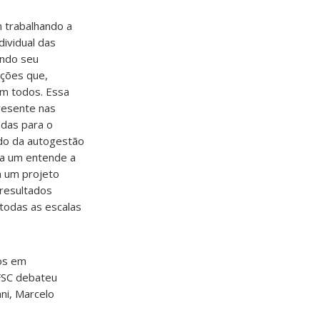
 trabalhando a
dividual das
ando seu
ções que,
m todos. Essa
resente nas
das para o
do da autogestão
da um entende a
m um projeto
 resultados
 todas as escalas
os em
FSC debateu
ni, Marcelo