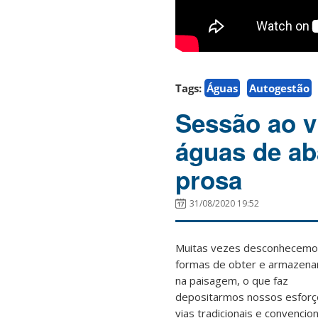
Tags:
Águas
Autogestão
Sessão ao v
águas de ab
prosa
31/08/2020 19:52
Muitas vezes desconhecemo
formas de obter e armazena
na paisagem, o que faz
depositarmos nossos esfor
vias tradicionais e convencio