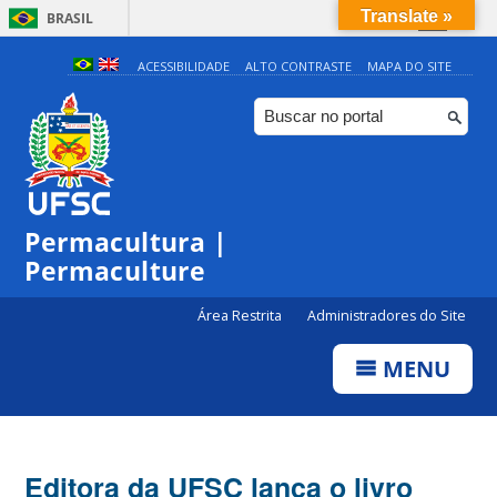
Translate »
BRASIL
Simplifique!
ACESSIBILIDADE
ALTO CONTRASTE
MAPA DO SITE
Comunica BR
Participe
Acesso à informação
Legislação
Permacultura |
Canais
Permaculture
Área Restrita
Administradores do Site
MENU
Editora da UFSC lança o livro