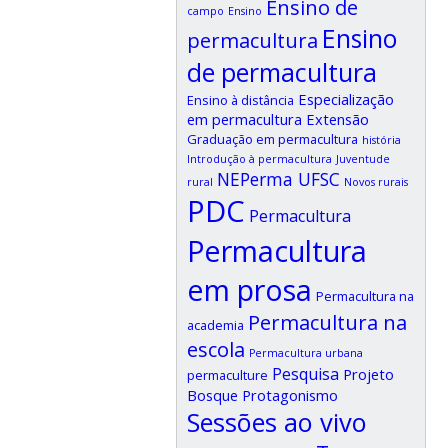
Ensino de
campo
Ensino
Ensino
permacultura
de permacultura
Especialização
Ensino à distância
em permacultura
Extensão
Graduação em permacultura
história
Introdução à permacultura
Juventude
NEPerma UFSC
rural
Novos rurais
PDC
Permacultura
Permacultura
em prosa
Permacultura na
Permacultura na
academia
escola
Permacultura urbana
Pesquisa
Projeto
permaculture
Bosque
Protagonismo
Sessões ao vivo