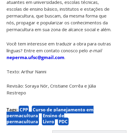
atuantes em universidades, escolas técnicas,
escolas de ensino básico, institutos e estações de
permacultura, que buscam, da mesma forma que
nós, propagar e popularizar os conhecimentos da
permacultura em sua zona de alcance social e além.
Você tem interesse em traduzir a obra para outras
línguas? Entre em contato conosco pelo
e-mail
neperma.ufsc@gmail.com
.
Texto: Arthur Nanni
Revisão: Soraya Nór, Cristiane Corrêa e Júlia
Restrepo
Tags:
CPP
Curso de planejamento em
permacultura
Ensino de
permacultura
Livro
PDC