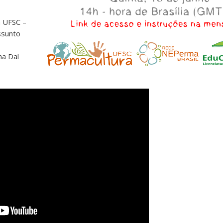
a UFSC –
ssunto
na Dal