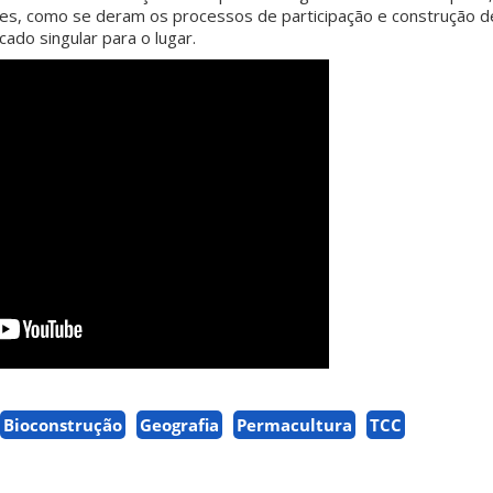
res, como se deram os processos de participação e construção d
ado singular para o lugar.
Bioconstrução
Geografia
Permacultura
TCC