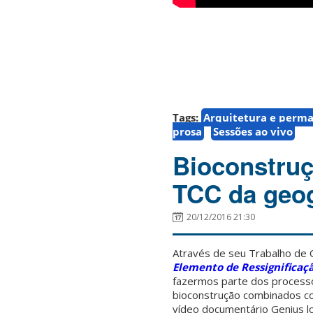
Tags:
Arquitetura e perma
prosa
Sessões ao vivo
Bioconstruç
TCC da geog
20/12/2016 21:30
Através de seu Trabalho de
Elemento de Ressignificaç
fazermos parte dos processos
bioconstrução combinados co
vídeo documentário Genius loc