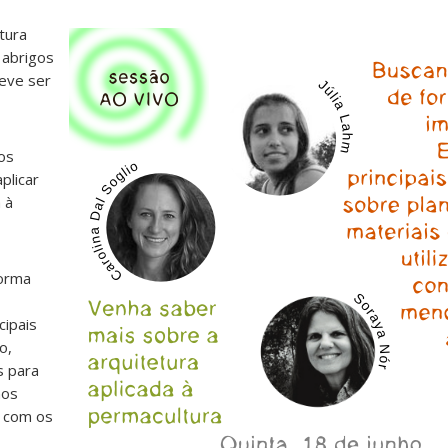
tura
 abrigos
eve ser
os
plicar
 à
forma
cipais
o,
s para
nos
o com os