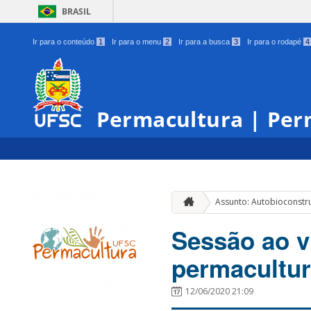
BRASIL
Ir para o conteúdo
1
Ir para o menu
2
Ir para a busca
3
Ir para o rodapé
4
Permacultura | Per
Assunto: Autobioconstr
Sessão ao v
permacultur
12/06/2020 21:09