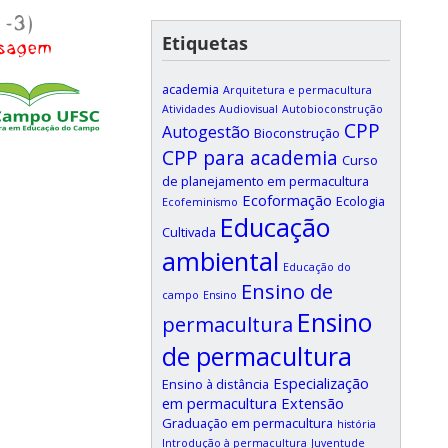
Etiquetas
academia
Arquitetura e permacultura
Atividades
Audiovisual
Autobioconstrução
CPP
Autogestão
Bioconstrução
CPP para academia
Curso
de planejamento em permacultura
Ecoformação
Ecologia
Ecofeminismo
Educação
Cultivada
ambiental
Educação do
Ensino de
campo
Ensino
Ensino
permacultura
de permacultura
Especialização
Ensino à distância
em permacultura
Extensão
Graduação em permacultura
história
Introdução à permacultura
Juventude