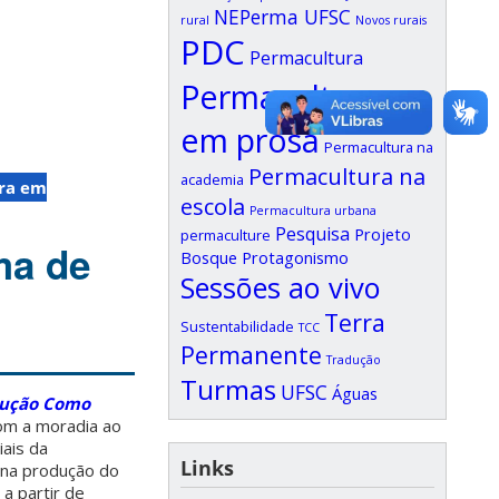
NEPerma UFSC
rural
Novos rurais
PDC
Permacultura
Permacultura
em prosa
Permacultura na
Permacultura na
academia
ra em
escola
Permacultura urbana
Pesquisa
Projeto
permaculture
ma de
Bosque
Protagonismo
Sessões ao vivo
Terra
Sustentabilidade
TCC
Permanente
Tradução
Turmas
UFSC
Águas
trução Como
com a moradia ao
iais da
Links
 na produção do
 a partir de