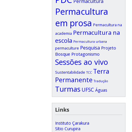
Permacultura
Permacultura
em prosa
Permacultura na
Permacultura na
academia
escola
Permacultura urbana
Pesquisa
Projeto
permaculture
Bosque
Protagonismo
Sessões ao vivo
Terra
Sustentabilidade
TCC
Permanente
Tradução
Turmas
UFSC
Águas
Links
Instituto Çarakura
Sítio Curupira