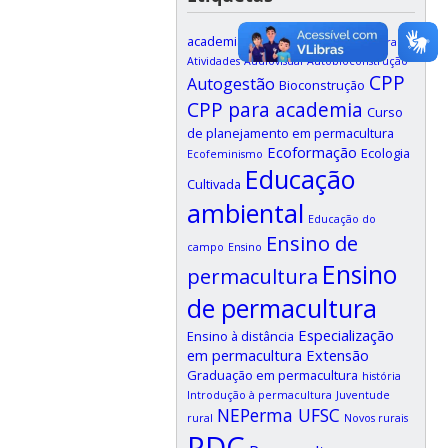
academia
Arquitetura e permacultura
Atividades
Audiovisual
Autobioconstrução
CPP
Autogestão
Bioconstrução
CPP para academia
Curso
de planejamento em permacultura
Ecoformação
Ecologia
Ecofeminismo
Educação
Cultivada
ambiental
Educação do
Ensino de
campo
Ensino
Ensino
permacultura
de permacultura
Especialização
Ensino à distância
em permacultura
Extensão
Graduação em permacultura
história
Introdução à permacultura
Juventude
NEPerma UFSC
rural
Novos rurais
PDC