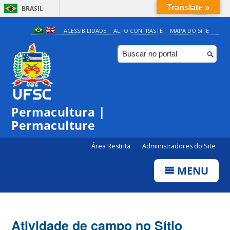
Translate »
BRASIL
Simplifique!
ACESSIBILIDADE
ALTO CONTRASTE
MAPA DO SITE
Comunica BR
Participe
Acesso à informação
Legislação
Permacultura |
Canais
Permaculture
Área Restrita
Administradores do Site
MENU
Atividade de campo no Sítio