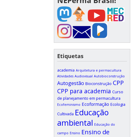
NEPerma Brasil!
Etiquetas
academia
Arquitetura e permacultura
Atividades
Audiovisual
Autobioconstrução
CPP
Autogestão
Bioconstrução
CPP para academia
Curso
de planejamento em permacultura
Ecoformação
Ecologia
Ecofeminismo
Educação
Cultivada
ambiental
Educação do
Ensino de
campo
Ensino