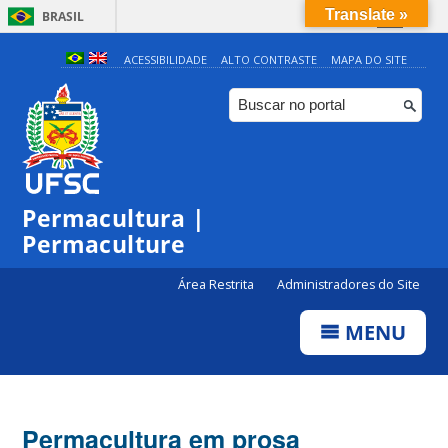
Translate »
BRASIL
Simplifique!
ACESSIBILIDADE
ALTO CONTRASTE
MAPA DO SITE
Comunica BR
Participe
Acesso à informação
Legislação
Permacultura |
Canais
Permaculture
Área Restrita
Administradores do Site
MENU
Permacultura em prosa