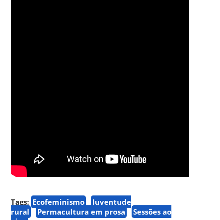
Tags:
Ecofeminismo
Juventude
rural
Permacultura em prosa
Sessões ao