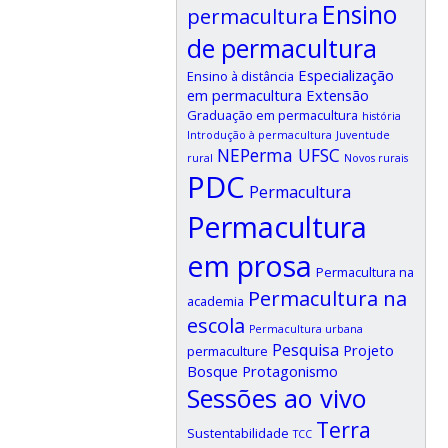
Ensino
permacultura
de permacultura
Especialização
Ensino à distância
em permacultura
Extensão
Graduação em permacultura
história
Introdução à permacultura
Juventude
NEPerma UFSC
rural
Novos rurais
PDC
Permacultura
Permacultura
em prosa
Permacultura na
Permacultura na
academia
escola
Permacultura urbana
Pesquisa
Projeto
permaculture
Bosque
Protagonismo
Sessões ao vivo
Terra
Sustentabilidade
TCC