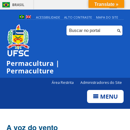
Translate »
BRASIL
Simplifique!
ACESSIBILIDADE
ALTO CONTRASTE
MAPA DO SITE
Comunica BR
Participe
Acesso à informação
Legislação
Permacultura |
Canais
Permaculture
Área Restrita
Administradores do Site
MENU
A voz do vento