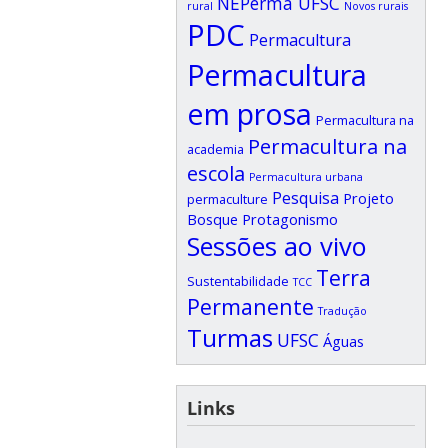
NEPerma UFSC
rural
Novos rurais
PDC
Permacultura
Permacultura
em prosa
Permacultura na
Permacultura na
academia
escola
Permacultura urbana
Pesquisa
Projeto
permaculture
Bosque
Protagonismo
Sessões ao vivo
Terra
Sustentabilidade
TCC
Permanente
Tradução
Turmas
UFSC
Águas
Links