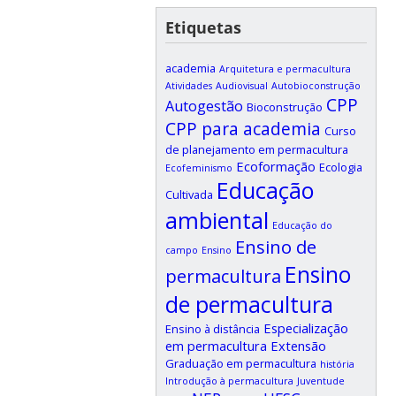
Etiquetas
academia
Arquitetura e permacultura
Atividades
Audiovisual
Autobioconstrução
CPP
Autogestão
Bioconstrução
CPP para academia
Curso
de planejamento em permacultura
Ecoformação
Ecologia
Ecofeminismo
Educação
Cultivada
ambiental
Educação do
Ensino de
campo
Ensino
Ensino
permacultura
de permacultura
Especialização
Ensino à distância
em permacultura
Extensão
Graduação em permacultura
história
Introdução à permacultura
Juventude