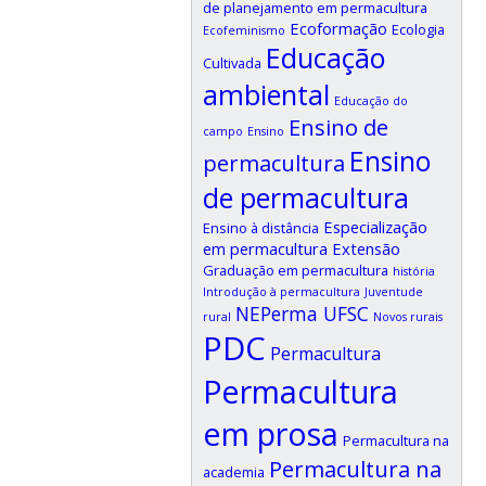
de planejamento em permacultura
Ecoformação
Ecologia
Ecofeminismo
Educação
Cultivada
ambiental
Educação do
Ensino de
campo
Ensino
Ensino
permacultura
de permacultura
Especialização
Ensino à distância
em permacultura
Extensão
Graduação em permacultura
história
Introdução à permacultura
Juventude
NEPerma UFSC
rural
Novos rurais
PDC
Permacultura
Permacultura
em prosa
Permacultura na
Permacultura na
academia