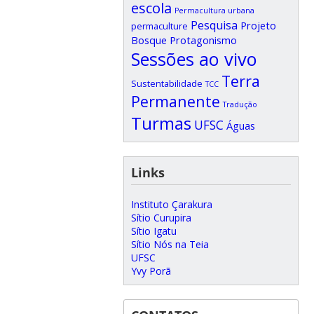
escola
Permacultura urbana
Pesquisa
Projeto
permaculture
Bosque
Protagonismo
Sessões ao vivo
Terra
Sustentabilidade
TCC
Permanente
Tradução
Turmas
UFSC
Águas
Links
Instituto Çarakura
Sítio Curupira
Sítio Igatu
Sítio Nós na Teia
UFSC
Yvy Porã