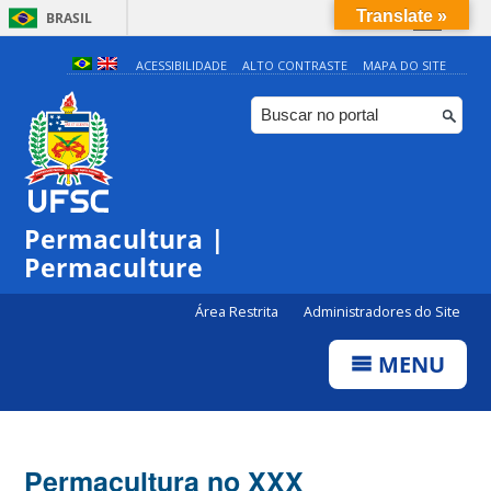
Translate »
BRASIL
Simplifique!
ACESSIBILIDADE
ALTO CONTRASTE
MAPA DO SITE
Comunica BR
Participe
Acesso à informação
Legislação
Permacultura |
Canais
Permaculture
Área Restrita
Administradores do Site
MENU
Permacultura no XXX