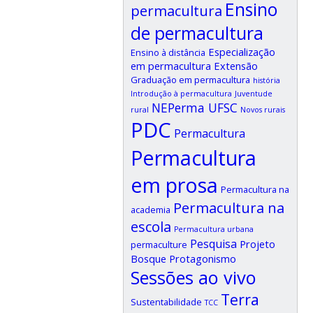
Ensino
permacultura
de permacultura
Especialização
Ensino à distância
em permacultura
Extensão
Graduação em permacultura
história
Introdução à permacultura
Juventude
NEPerma UFSC
rural
Novos rurais
PDC
Permacultura
Permacultura
em prosa
Permacultura na
Permacultura na
academia
escola
Permacultura urbana
Pesquisa
Projeto
permaculture
Bosque
Protagonismo
Sessões ao vivo
Terra
Sustentabilidade
TCC