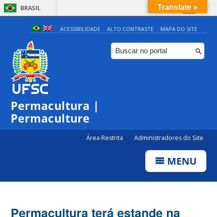
Translate »
BRASIL
Simplifique!
ACESSIBILIDADE
ALTO CONTRASTE
MAPA DO SITE
Comunica BR
Participe
Acesso à informação
Legislação
Permacultura |
Canais
Permaculture
Área Restrita
Administradores do Site
MENU
Permacultura terá estande na