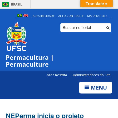
Translate »
BRASIL
Simplifique!
ACESSIBILIDADE
ALTO CONTRASTE
MAPA DO SITE
Comunica BR
Participe
Acesso à informação
Legislação
Permacultura |
Canais
Permaculture
Área Restrita
Administradores do Site
MENU
NEPerma inicia o projeto