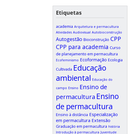
Etiquetas
academia
Arquitetura e permacultura
Atividades
Audiovisual
Autobioconstrução
CPP
Autogestão
Bioconstrução
CPP para academia
Curso
de planejamento em permacultura
Ecoformação
Ecologia
Ecofeminismo
Educação
Cultivada
ambiental
Educação do
Ensino de
campo
Ensino
Ensino
permacultura
de permacultura
Especialização
Ensino à distância
em permacultura
Extensão
Graduação em permacultura
história
Introdução à permacultura
Juventude