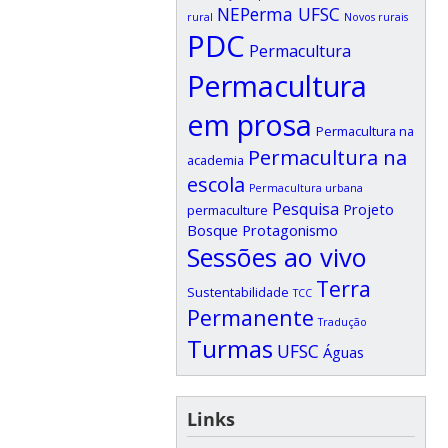
NEPerma UFSC
rural
Novos rurais
PDC
Permacultura
Permacultura
em prosa
Permacultura na
Permacultura na
academia
escola
Permacultura urbana
Pesquisa
Projeto
permaculture
Bosque
Protagonismo
Sessões ao vivo
Terra
Sustentabilidade
TCC
Permanente
Tradução
Turmas
UFSC
Águas
Links