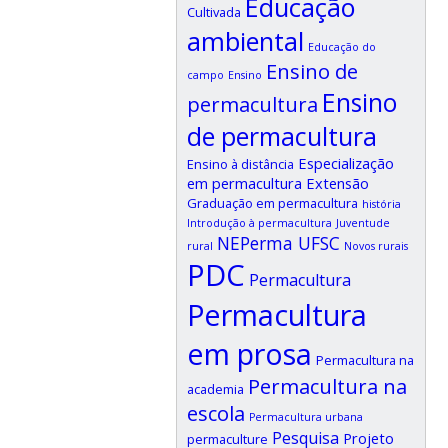
Educação
Cultivada
ambiental
Educação do
Ensino de
campo
Ensino
Ensino
permacultura
de permacultura
Especialização
Ensino à distância
em permacultura
Extensão
Graduação em permacultura
história
Introdução à permacultura
Juventude
NEPerma UFSC
rural
Novos rurais
PDC
Permacultura
Permacultura
em prosa
Permacultura na
Permacultura na
academia
escola
Permacultura urbana
Pesquisa
Projeto
permaculture