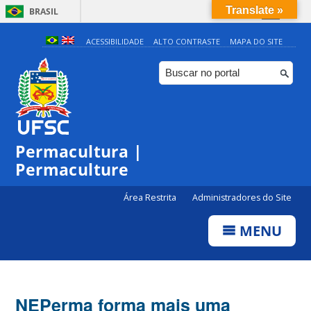
Translate »
BRASIL
Simplifique!
ACESSIBILIDADE
ALTO CONTRASTE
MAPA DO SITE
Comunica BR
Participe
Acesso à informação
Legislação
Permacultura |
Canais
Permaculture
Área Restrita
Administradores do Site
MENU
NEPerma forma mais uma