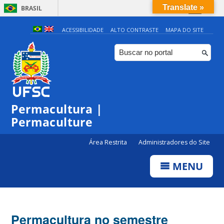
Translate »
BRASIL
Simplifique!
ACESSIBILIDADE
ALTO CONTRASTE
MAPA DO SITE
Comunica BR
Participe
Acesso à informação
Legislação
Permacultura |
Canais
Permaculture
Área Restrita
Administradores do Site
MENU
Permacultura no semestre