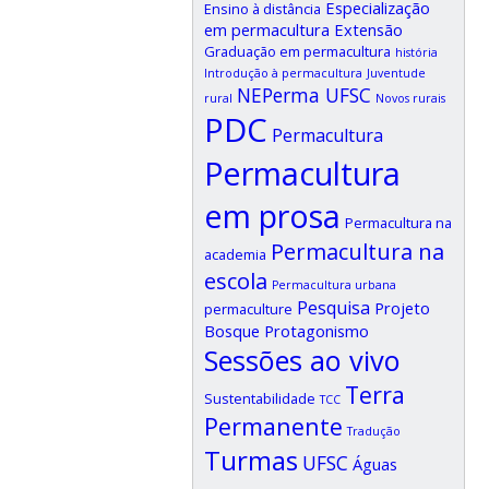
Especialização
Ensino à distância
em permacultura
Extensão
Graduação em permacultura
história
Introdução à permacultura
Juventude
NEPerma UFSC
rural
Novos rurais
PDC
Permacultura
Permacultura
em prosa
Permacultura na
Permacultura na
academia
escola
Permacultura urbana
Pesquisa
Projeto
permaculture
Bosque
Protagonismo
Sessões ao vivo
Terra
Sustentabilidade
TCC
Permanente
Tradução
Turmas
UFSC
Águas