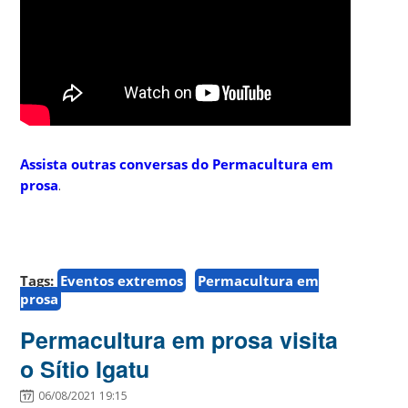
Assista outras conversas do Permacultura em
prosa
.
Tags:
Eventos extremos
Permacultura em
prosa
Permacultura em prosa visita
o Sítio Igatu
06/08/2021 19:15