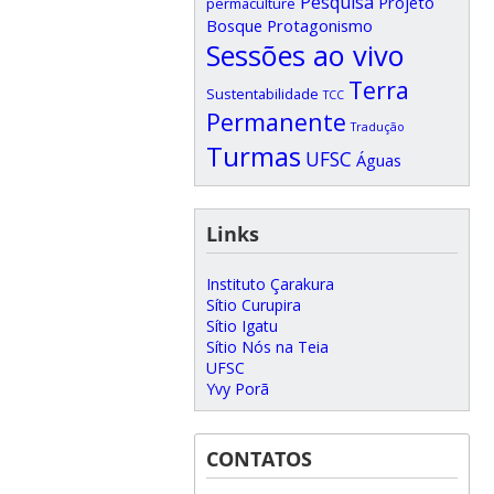
Pesquisa
Projeto
permaculture
Bosque
Protagonismo
Sessões ao vivo
Terra
Sustentabilidade
TCC
Permanente
Tradução
Turmas
UFSC
Águas
Links
Instituto Çarakura
Sítio Curupira
Sítio Igatu
Sítio Nós na Teia
UFSC
Yvy Porã
CONTATOS