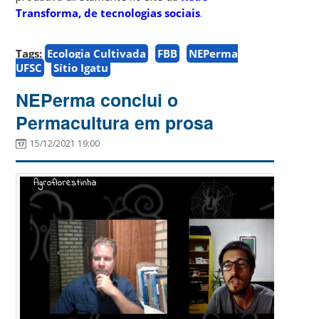
Transforma, de tecnologias sociais
.
Tags:
Ecologia Cultivada
FBB
NEPerma
UFSC
Sítio Igatu
NEPerma conclui o
Permacultura em prosa
15/12/2021 19:00