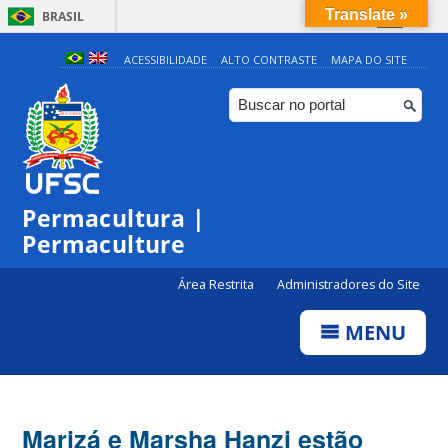
Translate »
BRASIL
Simplifique!
ACESSIBILIDADE
ALTO CONTRASTE
MAPA DO SITE
Comunica BR
Participe
Acesso à informação
Legislação
Permacultura |
Canais
Permaculture
Área Restrita
Administradores do Site
MENU
Marizá e Marsha Hanzi estão