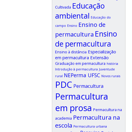
Educação
Cultivada
ambiental
Educação do
Ensino de
campo
Ensino
Ensino
permacultura
de permacultura
Especialização
Ensino à distância
em permacultura
Extensão
Graduação em permacultura
história
Introdução à permacultura
Juventude
NEPerma UFSC
rural
Novos rurais
PDC
Permacultura
Permacultura
em prosa
Permacultura na
Permacultura na
academia
escola
Permacultura urbana