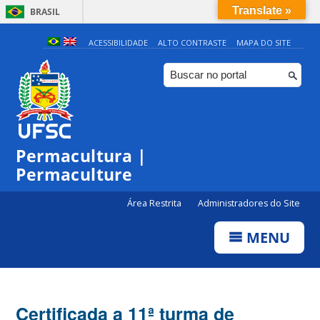
Translate »
BRASIL
Simplifique!
ACESSIBILIDADE
ALTO CONTRASTE
MAPA DO SITE
Comunica BR
Participe
Acesso à informação
Legislação
Permacultura |
Canais
Permaculture
Área Restrita
Administradores do Site
MENU
Certificada a 11ª turma de