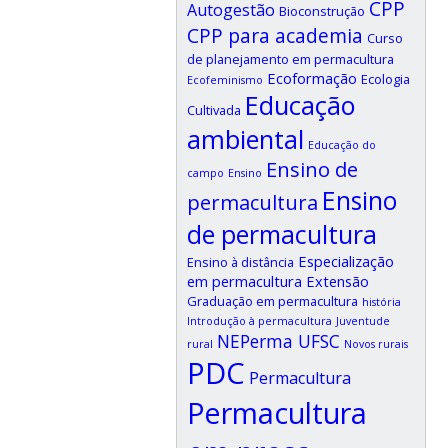
CPP
Autogestão
Bioconstrução
CPP para academia
Curso
de planejamento em permacultura
Ecoformação
Ecologia
Ecofeminismo
Educação
Cultivada
ambiental
Educação do
Ensino de
campo
Ensino
Ensino
permacultura
de permacultura
Especialização
Ensino à distância
em permacultura
Extensão
Graduação em permacultura
história
Introdução à permacultura
Juventude
NEPerma UFSC
rural
Novos rurais
PDC
Permacultura
Permacultura