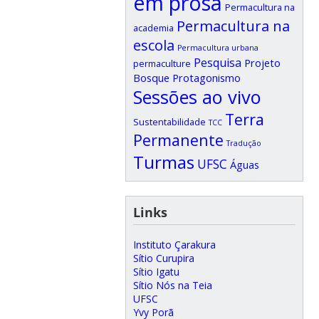
em prosa
Permacultura na
Permacultura na
academia
escola
Permacultura urbana
Pesquisa
Projeto
permaculture
Bosque
Protagonismo
Sessões ao vivo
Terra
Sustentabilidade
TCC
Permanente
Tradução
Turmas
UFSC
Águas
Links
Instituto Çarakura
Sítio Curupira
Sítio Igatu
Sítio Nós na Teia
UFSC
Yvy Porã