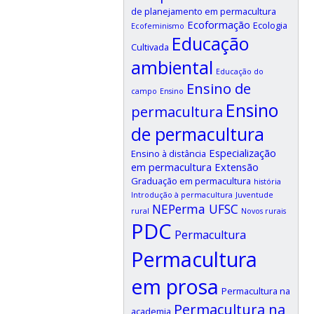
de planejamento em permacultura
Ecoformação
Ecologia
Ecofeminismo
Educação
Cultivada
ambiental
Educação do
Ensino de
campo
Ensino
Ensino
permacultura
de permacultura
Especialização
Ensino à distância
em permacultura
Extensão
Graduação em permacultura
história
Introdução à permacultura
Juventude
NEPerma UFSC
rural
Novos rurais
PDC
Permacultura
Permacultura
em prosa
Permacultura na
Permacultura na
academia