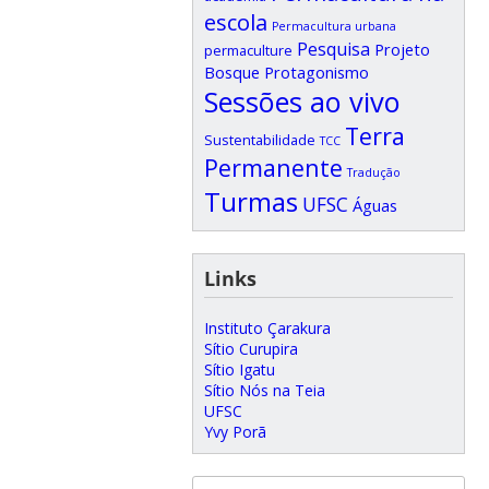
escola
Permacultura urbana
Pesquisa
Projeto
permaculture
Bosque
Protagonismo
Sessões ao vivo
Terra
Sustentabilidade
TCC
Permanente
Tradução
Turmas
UFSC
Águas
Links
Instituto Çarakura
Sítio Curupira
Sítio Igatu
Sítio Nós na Teia
UFSC
Yvy Porã