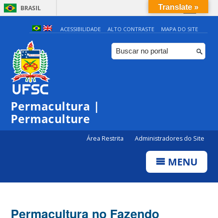
Translate »
BRASIL
Simplifique!
ACESSIBILIDADE
ALTO CONTRASTE
MAPA DO SITE
Comunica BR
Participe
Acesso à informação
Legislação
Permacultura |
Canais
Permaculture
Área Restrita
Administradores do Site
MENU
Permacultura no Fazendo