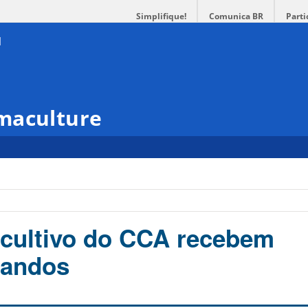
Simplifique!
Comunica BR
Parti
maculture
cultivo do CCA recebem
randos