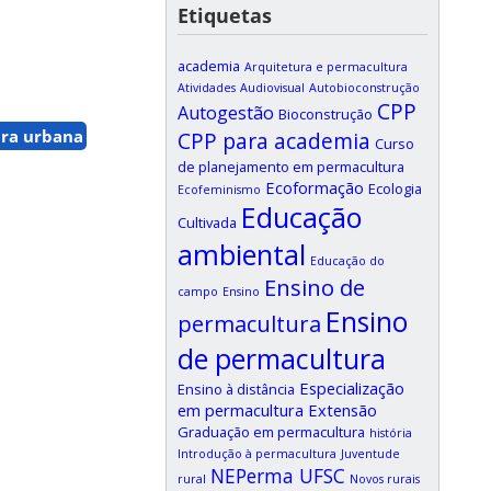
Etiquetas
academia
Arquitetura e permacultura
Atividades
Audiovisual
Autobioconstrução
CPP
Autogestão
Bioconstrução
ra urbana
CPP para academia
Curso
de planejamento em permacultura
Ecoformação
Ecologia
Ecofeminismo
Educação
Cultivada
ambiental
Educação do
Ensino de
campo
Ensino
Ensino
permacultura
de permacultura
Especialização
Ensino à distância
em permacultura
Extensão
Graduação em permacultura
história
Introdução à permacultura
Juventude
NEPerma UFSC
rural
Novos rurais