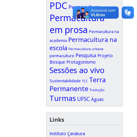
PDC
Permacultura
Permacultura
em prosa
Permacultura na
Permacultura na
academia
escola
Permacultura urbana
Pesquisa
Projeto
permaculture
Bosque
Protagonismo
Sessões ao vivo
Terra
Sustentabilidade
TCC
Permanente
Tradução
Turmas
UFSC
Águas
Links
Instituto Çarakura