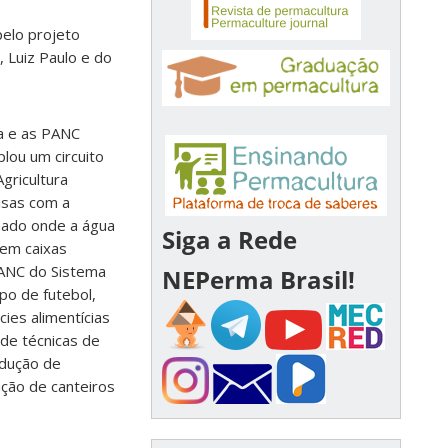
pelo projeto
 Luiz Paulo e do
na e as PANC
lou um circuito
gricultura
isas com a
hado onde a água
Siga a Rede
 em caixas
 PANC do Sistema
NEPerma Brasil!
po de futebol,
ies alimentícias
de técnicas de
odução de
ação de canteiros