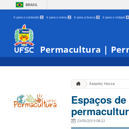
BRASIL
Ir para o conteúdo
1
Ir para o menu
2
Ir para a busca
3
Ir para o rodapé
4
Permacultura | Per
Assunto: Hocca
Espaços de 
permacultu
23/05/2019 08:22