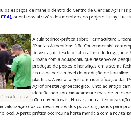
ou os espaços de manejo dentro do Centro de Ciências Agrárias 
 CCA)
, orientados através dos membros do projeto Luany, Lucas,
A aula teórico-prática sobre Permacultura Urba
(Plantas Alimentícias Não Convencionais) contemp
de visitação desde o Laboratório de Irrigação e A
Urbana com a Aquaponia, que desenvolve pesqu
produção de peixes e hortaliças em sistema fec
circula na horta móvel de produção de hortaliças
plásticas. A visita seguiu para identificação das
Agroflorestal Agroecológico, junto ao antigo cam
identificando aproximadamente mais de 20 espéc
 técnica à HOCCA.
não convencionais. Houve ainda a demonstração 
s na valorização dos conhecimentos dos povos originários para pr
local. A parte prática ocorreu na horta mandala com a revitaliz