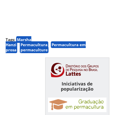
Tags:
Marsha
Hanzi
Permacultura
Permacultura em
prosa
permaculture
Iniciativas de
popularização