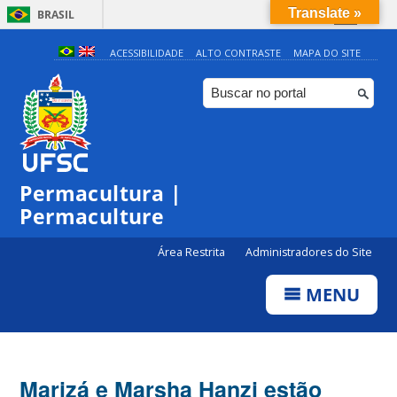
Translate »
BRASIL
Simplifique!
ACESSIBILIDADE
ALTO CONTRASTE
MAPA DO SITE
Comunica BR
Participe
Acesso à informação
Legislação
Permacultura |
Canais
Permaculture
Área Restrita
Administradores do Site
MENU
Marizá e Marsha Hanzi estão