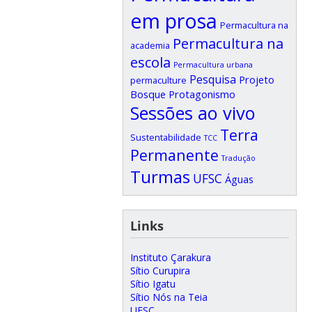
em prosa
Permacultura na
Permacultura na
academia
escola
Permacultura urbana
Pesquisa
Projeto
permaculture
Bosque
Protagonismo
Sessões ao vivo
Terra
Sustentabilidade
TCC
Permanente
Tradução
Turmas
UFSC
Águas
Links
Instituto Çarakura
Sítio Curupira
Sítio Igatu
Sítio Nós na Teia
UFSC