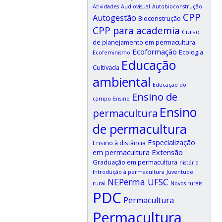
Atividades
Audiovisual
Autobioconstrução
CPP
Autogestão
Bioconstrução
CPP para academia
Curso
de planejamento em permacultura
Ecoformação
Ecologia
Ecofeminismo
Educação
Cultivada
ambiental
Educação do
Ensino de
campo
Ensino
Ensino
permacultura
de permacultura
Especialização
Ensino à distância
em permacultura
Extensão
Graduação em permacultura
história
Introdução à permacultura
Juventude
NEPerma UFSC
rural
Novos rurais
PDC
Permacultura
Permacultura