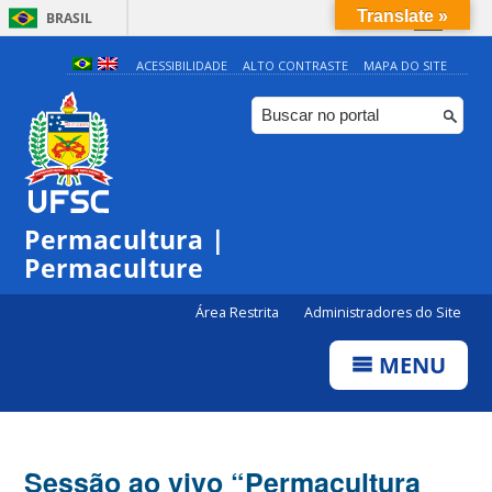
Translate »
BRASIL
Simplifique!
ACESSIBILIDADE
ALTO CONTRASTE
MAPA DO SITE
Comunica BR
Participe
Acesso à informação
Legislação
Permacultura |
Canais
Permaculture
Área Restrita
Administradores do Site
MENU
Sessão ao vivo “Permacultura