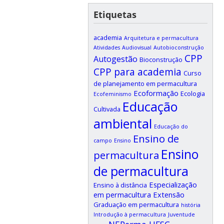
Etiquetas
academia
Arquitetura e permacultura
Atividades
Audiovisual
Autobioconstrução
CPP
Autogestão
Bioconstrução
CPP para academia
Curso
de planejamento em permacultura
Ecoformação
Ecologia
Ecofeminismo
Educação
Cultivada
ambiental
Educação do
Ensino de
campo
Ensino
Ensino
permacultura
de permacultura
Especialização
Ensino à distância
em permacultura
Extensão
Graduação em permacultura
história
Introdução à permacultura
Juventude