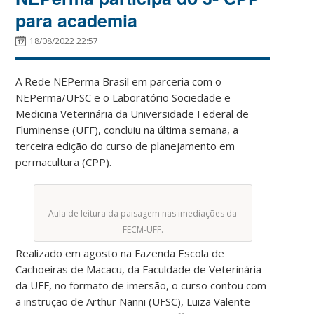
para academia
18/08/2022 22:57
A Rede NEPerma Brasil em parceria com o
NEPerma/UFSC e o Laboratório Sociedade e
Medicina Veterinária da Universidade Federal de
Fluminense (UFF), concluiu na última semana, a
terceira edição do curso de planejamento em
permacultura (CPP).
Aula de leitura da paisagem nas imediações da
FECM-UFF.
Realizado em agosto na Fazenda Escola de
Cachoeiras de Macacu, da Faculdade de Veterinária
da UFF, no formato de imersão, o curso contou com
a instrução de Arthur Nanni (UFSC), Luiza Valente