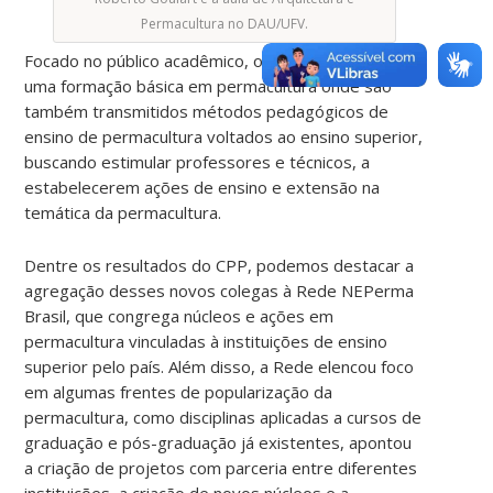
Permacultura no DAU/UFV.
Focado no público acadêmico, o CPP apresentado é
uma formação básica em permacultura onde são
também transmitidos métodos pedagógicos de
ensino de permacultura voltados ao ensino superior,
buscando estimular professores e técnicos, a
estabelecerem ações de ensino e extensão na
temática da permacultura.
Dentre os resultados do CPP, podemos destacar a
agregação desses novos colegas à Rede NEPerma
Brasil, que congrega núcleos e ações em
permacultura vinculadas à instituições de ensino
superior pelo país. Além disso, a Rede elencou foco
em algumas frentes de popularização da
permacultura, como disciplinas aplicadas a cursos de
graduação e pós-graduação já existentes, apontou
a criação de projetos com parceria entre diferentes
instituições, a criação de novos núcleos e a