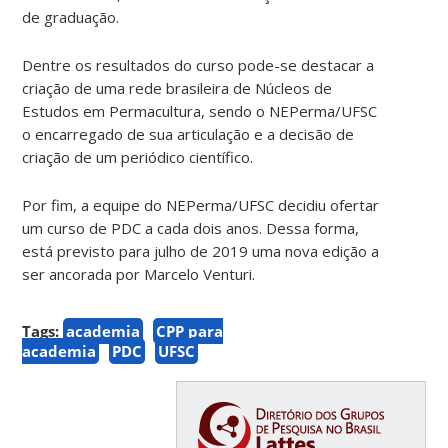
de graduação.
Dentre os resultados do curso pode-se destacar a
criação de uma rede brasileira de Núcleos de
Estudos em Permacultura, sendo o NEPerma/UFSC
o encarregado de sua articulação e a decisão de
criação de um periódico científico.
Por fim, a equipe do NEPerma/UFSC decidiu ofertar
um curso de PDC a cada dois anos. Dessa forma,
está previsto para julho de 2019 uma nova edição a
ser ancorada por Marcelo Venturi.
Tags:
academia
CPP para
academia
PDC
UFSC