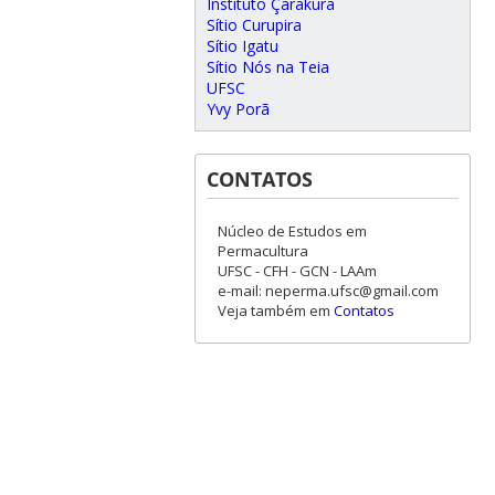
Instituto Çarakura
Sítio Curupira
Sítio Igatu
Sítio Nós na Teia
UFSC
Yvy Porã
CONTATOS
Núcleo de Estudos em
Permacultura
UFSC - CFH - GCN - LAAm
e-mail: neperma.ufsc@gmail.com
Veja também em
Contatos