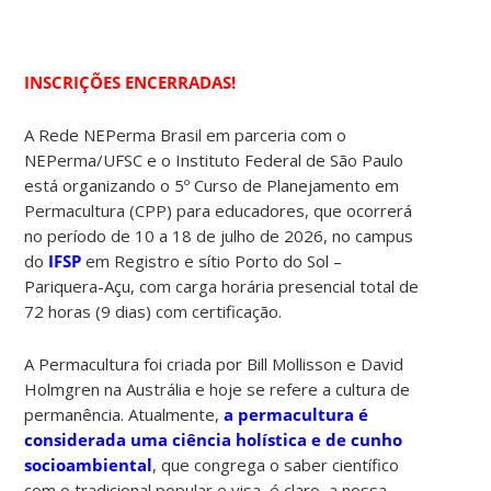
INSCRIÇÕES ENCERRADAS!
A Rede NEPerma Brasil em parceria com o
NEPerma/UFSC e o Instituto Federal de São Paulo
está organizando o 5º Curso de Planejamento em
Permacultura (CPP) para educadores, que ocorrerá
no período de 10 a 18 de julho de 2026, no campus
do
IFSP
em Registro e sítio Porto do Sol –
Pariquera-Açu, com carga horária presencial total de
72 horas (9 dias) com certificação.
A Permacultura foi criada por Bill Mollisson e David
Holmgren na Austrália e hoje se refere a cultura de
permanência. Atualmente,
a permacultura é
considerada uma ciência holística e de cunho
socioambiental
, que congrega o saber científico
com o tradicional popular e visa, é claro, a nossa