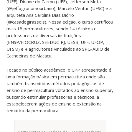
(UFF), Dirlane do Carmo (UFF), Jefferson Mota
(@jeffagronomourbano), Marcelo Venturi (UFSC) e a
arquiteta Ana Carolina Dias Diório
(@casadegirassois). Nessa edição, o curso certificou
mais 18 permacultores, sendo 14 técnicos e
professores de diversas instituições
(ENSP/FIOCRUZ, SEEDUC-RJ, UESB, UFF, UFOP,
UFSM) e 4 agricultores vinculados ao SPG-ABIO de
Cachoeiras de Macacu.
Focado no público acadêmico, o CPP apresentado é
uma formação básica em permacultura onde são
também transmitidos métodos pedagógicos de
ensino de permacultura voltados ao ensino superior,
buscando estimular professores e técnicos, a
estabelecerem ações de ensino e extensão na
temática da permacultura.