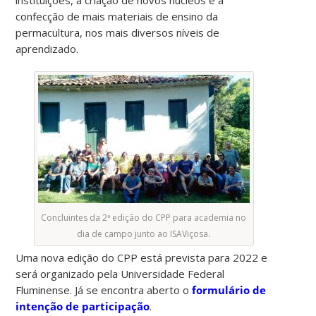
confecção de mais materiais de ensino da
permacultura, nos mais diversos níveis de
aprendizado.
Concluintes da 2ª edição do CPP para academia no
dia de campo junto ao ISAViçosa.
Uma nova edição do CPP está prevista para 2022 e
será organizado pela Universidade Federal
Fluminense. Já se encontra aberto o
formulário de
intenção de participação
.