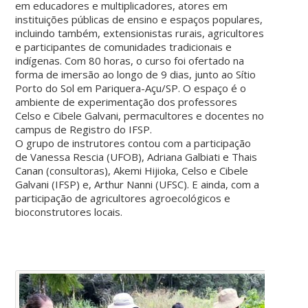
em educadores e multiplicadores, atores em
instituições públicas de ensino e espaços populares,
incluindo também, extensionistas rurais, agricultores
e participantes de comunidades tradicionais e
indígenas. Com 80 horas, o curso foi ofertado na
forma de imersão ao longo de 9 dias, junto ao Sítio
Porto do Sol em Pariquera-Açu/SP. O espaço é o
ambiente de experimentação dos professores
Celso e Cibele Galvani, permacultores e docentes no
campus de Registro do IFSP.
O grupo de instrutores contou com a participação
de Vanessa Rescia (UFOB), Adriana Galbiati e Thais
Canan (consultoras), Akemi Hijioka, Celso e Cibele
Galvani (IFSP) e, Arthur Nanni (UFSC). E ainda, com a
participação de agricultores agroecológicos e
bioconstrutores locais.