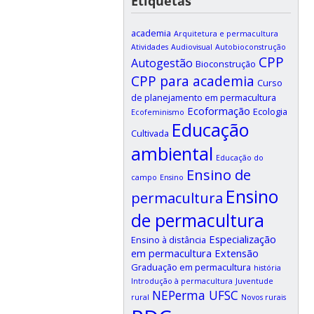
Etiquetas
academia
Arquitetura e permacultura
Atividades
Audiovisual
Autobioconstrução
CPP
Autogestão
Bioconstrução
CPP para academia
Curso
de planejamento em permacultura
Ecoformação
Ecologia
Ecofeminismo
Educação
Cultivada
ambiental
Educação do
Ensino de
campo
Ensino
Ensino
permacultura
de permacultura
Especialização
Ensino à distância
em permacultura
Extensão
Graduação em permacultura
história
Introdução à permacultura
Juventude
NEPerma UFSC
rural
Novos rurais