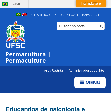
Translate »
BRASIL
Simplifique!
ACESSIBILIDADE
ALTO CONTRASTE
MAPA DO SITE
Comunica BR
Participe
Acesso à informação
Legislação
Permacultura |
Canais
Permaculture
Área Restrita
Administradores do Site
MENU
Educandos de psicologia e