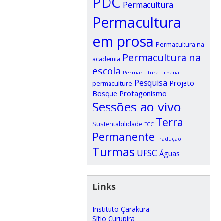
PDC
Permacultura
Permacultura
em prosa
Permacultura na
Permacultura na
academia
escola
Permacultura urbana
Pesquisa
Projeto
permaculture
Bosque
Protagonismo
Sessões ao vivo
Terra
Sustentabilidade
TCC
Permanente
Tradução
Turmas
UFSC
Águas
Links
Instituto Çarakura
Sítio Curupira