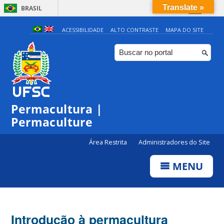
Translate »
BRASIL
Simplifique!
ACESSIBILIDADE
ALTO CONTRASTE
MAPA DO SITE
Comunica BR
Participe
Acesso à informação
Legislação
Permacultura |
Canais
Permaculture
Área Restrita
Administradores do Site
MENU
Introdução à permacultura