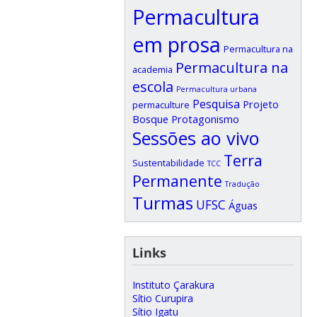
Permacultura
em prosa
Permacultura na
Permacultura na
academia
escola
Permacultura urbana
Pesquisa
Projeto
permaculture
Bosque
Protagonismo
Sessões ao vivo
Terra
Sustentabilidade
TCC
Permanente
Tradução
Turmas
UFSC
Águas
Links
Instituto Çarakura
Sítio Curupira
Sítio Igatu