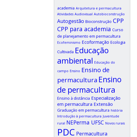
academia
Arquitetura e permacultura
Atividades
Audiovisual
Autobioconstrução
CPP
Autogestão
Bioconstrução
CPP para academia
Curso
de planejamento em permacultura
Ecoformação
Ecologia
Ecofeminismo
Educação
Cultivada
ambiental
Educação do
Ensino de
campo
Ensino
Ensino
permacultura
de permacultura
Especialização
Ensino à distância
em permacultura
Extensão
Graduação em permacultura
história
Introdução à permacultura
Juventude
NEPerma UFSC
rural
Novos rurais
PDC
Permacultura