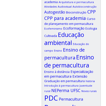
academia
Arquitetura e permacultura
Atividades
Audiovisual
Autobioconstrução
CPP
Autogestão
Bioconstrução
CPP para academia
Curso
de planejamento em permacultura
Ecoformação
Ecologia
Ecofeminismo
Educação
Cultivada
ambiental
Educação do
Ensino de
campo
Ensino
Ensino
permacultura
de permacultura
Especialização
Ensino à distância
em permacultura
Extensão
Graduação em permacultura
história
Introdução à permacultura
Juventude
NEPerma UFSC
rural
Novos rurais
PDC
Permacultura