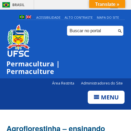
Translate »
BRASIL
Simplifique!
ACESSIBILIDADE
ALTO CONTRASTE
MAPA DO SITE
Comunica BR
Participe
Acesso à informação
Legislação
Permacultura |
Canais
Permaculture
Área Restrita
Administradores do Site
MENU
Agroflorestinha – ensinando