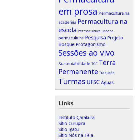
em prosa
Permacultura na
Permacultura na
academia
escola
Permacultura urbana
Pesquisa
Projeto
permaculture
Bosque
Protagonismo
Sessões ao vivo
Terra
Sustentabilidade
TCC
Permanente
Tradução
Turmas
UFSC
Águas
Links
Instituto Çarakura
Sítio Curupira
Sítio Igatu
Sítio Nós na Teia