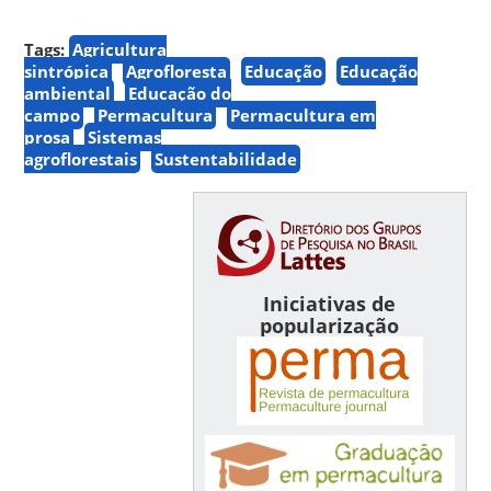
Tags:
Agricultura
sintrópica
Agrofloresta
Educação
Educação
ambiental
Educação do
campo
Permacultura
Permacultura em
prosa
Sistemas
agroflorestais
Sustentabilidade
Iniciativas de
popularização