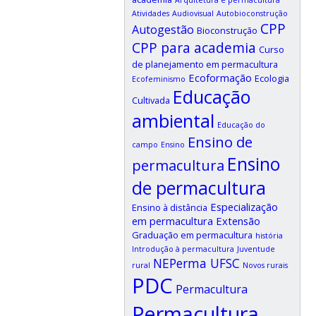
Atividades
Audiovisual
Autobioconstrução
CPP
Autogestão
Bioconstrução
CPP para academia
Curso
de planejamento em permacultura
Ecoformação
Ecologia
Ecofeminismo
Educação
Cultivada
ambiental
Educação do
Ensino de
campo
Ensino
Ensino
permacultura
de permacultura
Especialização
Ensino à distância
em permacultura
Extensão
Graduação em permacultura
história
Introdução à permacultura
Juventude
NEPerma UFSC
rural
Novos rurais
PDC
Permacultura
Permacultura