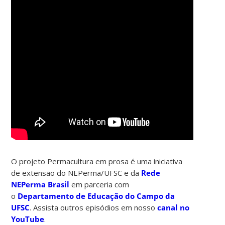
O projeto Permacultura em prosa é uma iniciativa
de extensão do NEPerma/UFSC e da
Rede
NEPerma Brasil
em parceria com
o
Departamento de Educação do Campo da
UFSC
. Assista outros episódios em nosso
canal no
YouTube
.