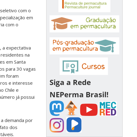
 seletivo com o
specialização em
ria com o
, a expectativa
 residentes na
des em Santa
itos para 30 vagas
bém foram
Siga a Rede
iros e interesse
o Chile e
NEPerma Brasil!
número já possui
e a demanda por
fato dos
táveis.