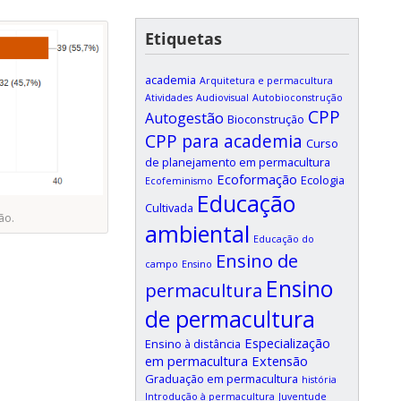
Etiquetas
academia
Arquitetura e permacultura
Atividades
Audiovisual
Autobioconstrução
CPP
Autogestão
Bioconstrução
CPP para academia
Curso
de planejamento em permacultura
Ecoformação
Ecologia
Ecofeminismo
Educação
Cultivada
ão.
ambiental
Educação do
Ensino de
campo
Ensino
Ensino
permacultura
de permacultura
Especialização
Ensino à distância
em permacultura
Extensão
Graduação em permacultura
história
Introdução à permacultura
Juventude