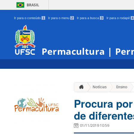
BRASIL
Ir para o conteúdo
1
Ir para o menu
2
Ir para a busca
3
Ir para o rodapé
4
Permacultura | Per
»
Notícias
Ensino
Procura por
de diferent
01/11/2019 10:59