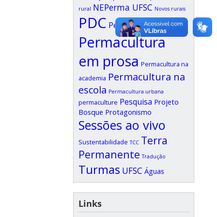
NEPerma UFSC
rural
Novos rurais
PDC
Permacultura
Permacultura
em prosa
Permacultura na
Permacultura na
academia
escola
Permacultura urbana
Pesquisa
Projeto
permaculture
Bosque
Protagonismo
Sessões ao vivo
Terra
Sustentabilidade
TCC
Permanente
Tradução
Turmas
UFSC
Águas
Links