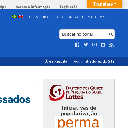
Translate »
cipe
Acesso à informação
Legislação
Canais
ACESSIBILIDADE
ALTO CONTRASTE
MAPA DO SITE
Área Restrita
Administradores do Site
essados
Iniciativas de
popularização