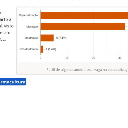
m
arto a
l, visto
rreram
CE,
Perfil de alguns candidatos a vaga na especializaç
ermacultura