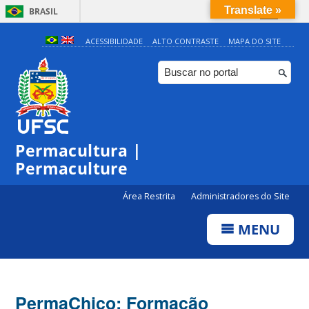
Translate »
BRASIL
Simplifique!
ACESSIBILIDADE
ALTO CONTRASTE
MAPA DO SITE
Comunica BR
Participe
Acesso à informação
Legislação
Permacultura |
Canais
Permaculture
Área Restrita
Administradores do Site
MENU
PermaChico: Formação