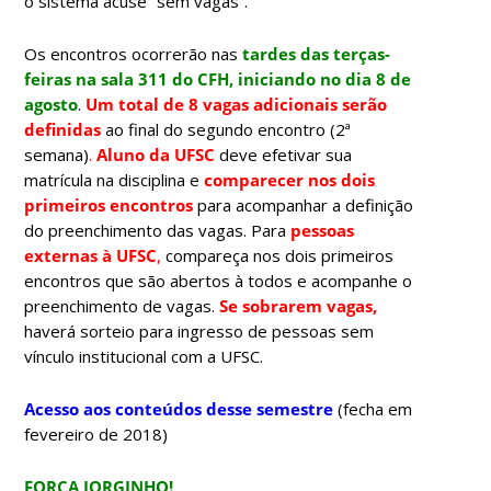
o sistema acuse “sem vagas”.
Os encontros ocorrerão nas
tardes das terças-
feiras na sala 311 do CFH, iniciando no dia 8 de
agosto
.
Um total de 8 vagas adicionais serão
definidas
ao final do segundo encontro (2ª
semana)
.
Aluno da UFSC
deve efetivar sua
matrícula na disciplina e
comparecer nos dois
primeiros encontros
para acompanhar a definição
do preenchimento das vagas. Para
pessoas
externas à UFSC
,
compareça nos dois primeiros
encontros que são abertos à todos e acompanhe o
preenchimento de vagas.
Se sobrarem vagas,
haverá sorteio para ingresso de pessoas sem
vínculo institucional com a UFSC.
Acesso aos conteúdos desse semestre
(fecha em
fevereiro de 2018)
FORÇA JORGINHO!