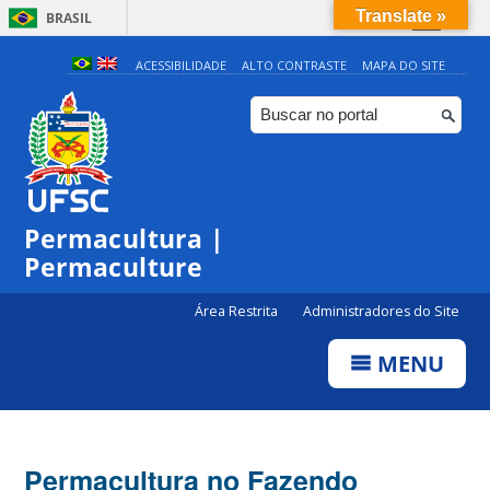
Translate »
BRASIL
Simplifique!
ACESSIBILIDADE
ALTO CONTRASTE
MAPA DO SITE
Comunica BR
Participe
Acesso à informação
Legislação
Permacultura |
Canais
Permaculture
Área Restrita
Administradores do Site
MENU
Permacultura no Fazendo