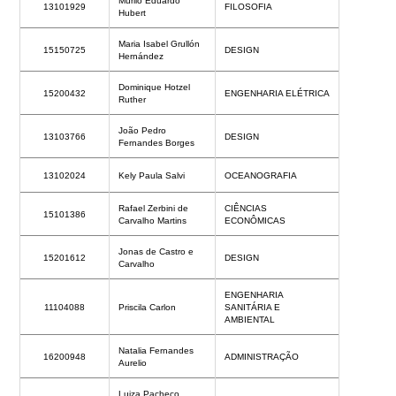
Murilo Eduardo
13101929
FILOSOFIA
Hubert
Maria Isabel Grullón
15150725
DESIGN
Hernández
Dominique Hotzel
15200432
ENGENHARIA ELÉTRICA
Ruther
João Pedro
13103766
DESIGN
Fernandes Borges
13102024
Kely Paula Salvi
OCEANOGRAFIA
Rafael Zerbini de
CIÊNCIAS
15101386
Carvalho Martins
ECONÔMICAS
Jonas de Castro e
15201612
DESIGN
Carvalho
ENGENHARIA
11104088
Priscila Carlon
SANITÁRIA E
AMBIENTAL
Natalia Fernandes
16200948
ADMINISTRAÇÃO
Aurelio
Luiza Pacheco