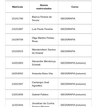
Alunos
Matrícula
Curso
matriculados
Bianca Pereira de
15101790
GEOGRAFIA
Souza
13101997
Luiz Paulo Ferreira
GEOGRAFIA
Olga Martins Freitas
14106709
GEOGRAFIA
Rosa
Wandernilson Santos
15103515
GEOGRAFIA
do Amaral
Alexandre Mendonça
14201663
GEOGRAFIA (noturno)
Scheidt
16203002
Amanda Alves Vita
GEOGRAFIA (noturno)
Camangui José
13201597
GEOGRAFIA (noturno)
Agnellino
13201606
Gabriel Fabbro
GEOGRAFIA (noturno)
Jonathan da Cunha
11201644
GEOGRAFIA (noturno)
Santos Wagner