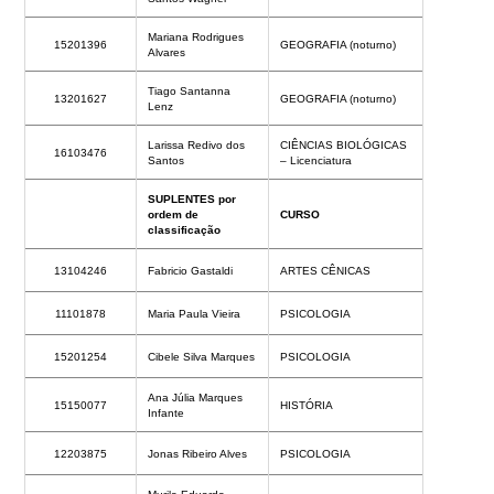
Mariana Rodrigues
15201396
GEOGRAFIA (noturno)
Alvares
Tiago Santanna
13201627
GEOGRAFIA (noturno)
Lenz
Larissa Redivo dos
CIÊNCIAS BIOLÓGICAS
16103476
Santos
– Licenciatura
SUPLENTES por
ordem de
CURSO
classificação
13104246
Fabricio Gastaldi
ARTES CÊNICAS
11101878
Maria Paula Vieira
PSICOLOGIA
15201254
Cibele Silva Marques
PSICOLOGIA
Ana Júlia Marques
15150077
HISTÓRIA
Infante
12203875
Jonas Ribeiro Alves
PSICOLOGIA