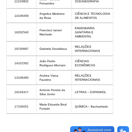
12103802
OCEANOGRAFIA
Fernandes
Angelica Medeiros
CIÊNCIA E TECNOLOGIA
14106458
da Rosa
DE ALIMENTOS
ENGENHARIA
Francisco Ianzer
16202540
SANITÁRIA E
Machado
AMBIENTAL
RELAÇÕES
16150687
Gabriela Grossklaus
INTERNACIONAIS
João Pedro
CIÊNCIAS
14101562
Rodrigues Morciani
ECONÔMICAS
Andrea Viana
RELAÇÕES
13106490
Faustino
INTERNACIONAIS
Antonio Pereira da
16104317
LETRAS – ESPANHOL
Silva Junior
Maria Eduarda Beal
17100051
QUÍMICA – Bacharelado
Furtado