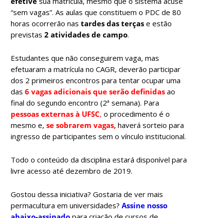
efetive
sua matrícula, mesmo que o sistema acuse
“sem vagas”. As aulas que constituem o PDC de 80
horas ocorrerão nas
tardes das terças
e estão
previstas
2 atividades de campo
.
Estudantes que não conseguirem vaga, mas
efetuaram a matrícula no CAGR, deverão participar
dos 2 primeiros encontros para tentar ocupar uma
das
6 vagas adicionais que serão definidas
ao
final do segundo encontro (2ª semana).
Para
pessoas externas à UFSC
,
o procedimento é o
mesmo e,
se sobrarem vagas,
haverá sorteio para
ingresso de participantes sem o vínculo institucional.
Todo o conteúdo da disciplina estará disponível para
livre acesso até dezembro de 2019.
Gostou dessa iniciativa? Gostaria de ver mais
permacultura em universidades?
Assine nosso
abaixo-assinado
para criação de cursos de