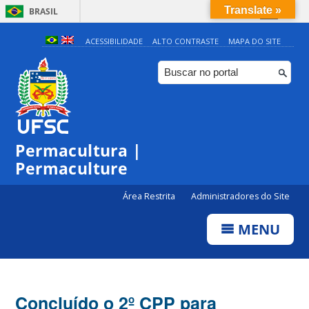
Translate »
BRASIL
Simplifique!
ACESSIBILIDADE
ALTO CONTRASTE
MAPA DO SITE
Comunica BR
Participe
Acesso à informação
Legislação
Permacultura |
Canais
Permaculture
Área Restrita
Administradores do Site
MENU
Concluído o 2º CPP para