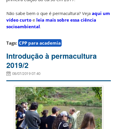
Não sabe bem o que é permacultura? Veja
aqui um
vídeo curto
e
leia mais sobre essa ciência
socioambiental
.
Tags:
CPP para academia
Introdução à permacultura
2019/2
08/07/2019 07:40