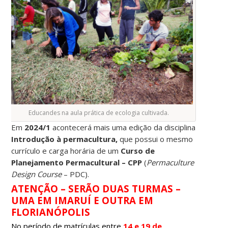
Educandes na aula prática de ecologia cultivada.
Em
2024/1
acontecerá mais uma edição da disciplina
Introdução à permacultura,
que possui o mesmo
currículo e carga horária de um
Curso de
Planejamento Permacultural – CPP
(
Permaculture
Design Course
– PDC).
ATENÇÃO – SERÃO DUAS TURMAS –
UMA EM IMARUÍ E OUTRA EM
FLORIANÓPOLIS
No período de matrículas entre
14 e 19 de