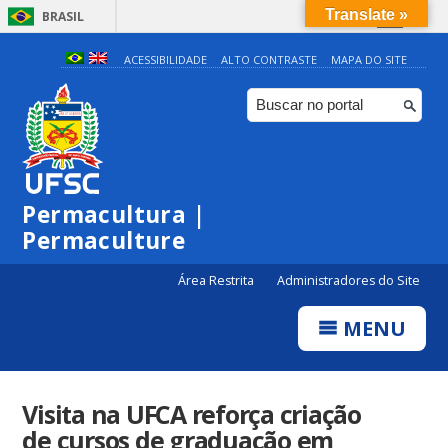
Translate »
BRASIL
Simplifique!
ACESSIBILIDADE
ALTO CONTRASTE
MAPA DO SITE
Comunica BR
Participe
Acesso à informação
Legislação
Permacultura |
Canais
Permaculture
Área Restrita
Administradores do Site
MENU
Visita na UFCA reforça criação
de cursos de graduação em